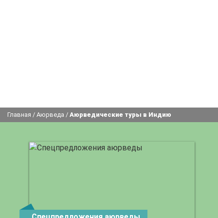
Главная
/
Аюрведа
/
Аюрведические туры в Индию
Спецпредложения аюрведы