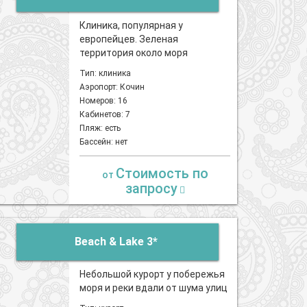
Клиника, популярная у
европейцев. Зеленая
территория около моря
Тип: клиника
Аэропорт: Кочин
Номеров: 16
Кабинетов: 7
Пляж: есть
Бассейн: нет
Стоимость по
от
запросу
Beach & Lake 3*
Небольшой курорт у побережья
моря и реки вдали от шума улиц