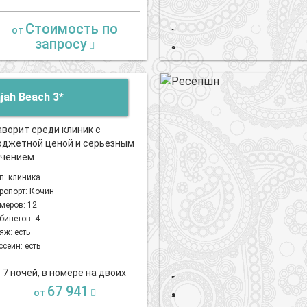
Стоимость по
от
запросу
jah Beach 3*
ворит среди клиник с
джетной ценой и серьезным
ечением
п: клиника
ропорт: Кочин
меров: 12
бинетов: 4
яж: есть
ссейн: есть
7 ночей, в номере на двоих
67 941
от