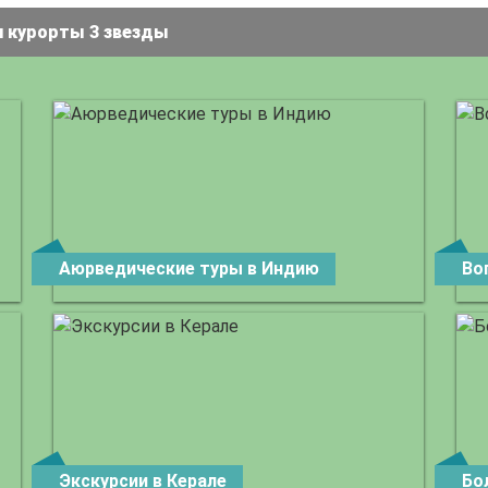
и курорты 3 звезды
Аюрведические туры в Индию
Во
Экскурсии в Керале
Бо