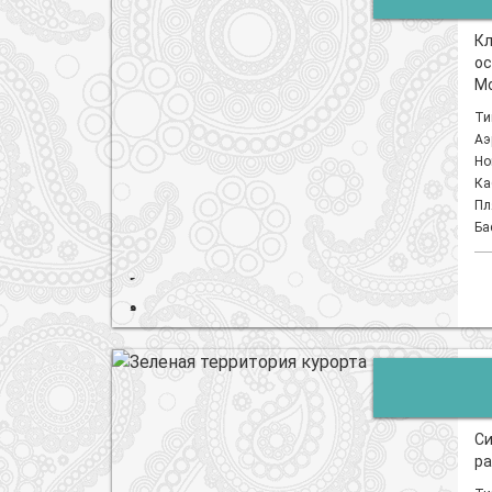
Кл
ос
Мо
Ти
Аэ
Но
Ка
Пл
Ба
Си
р