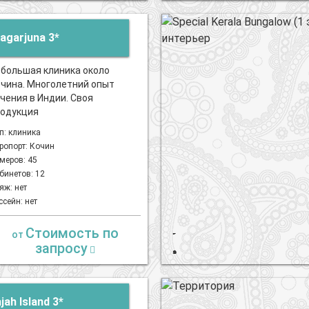
agarjuna 3*
большая клиника около
чина. Многолетний опыт
чения в Индии. Своя
одукция
п: клиника
ропорт: Кочин
меров: 45
бинетов: 12
яж: нет
ссейн: нет
Стоимость по
от
запросу
jah Island 3*