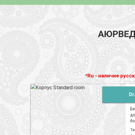
АЮРВЕД
*Ru - наличие русс
Dr.
Бю
до
бо
Ти