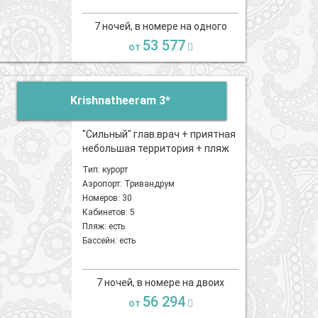
7 ночей, в номере на одного
53 577
от
Krishnatheeram 3*
"Сильный" глав.врач + приятная
небольшая территория + пляж
Тип: курорт
Аэропорт: Тривандрум
Номеров: 30
Кабинетов: 5
Пляж: есть
Бассейн: есть
7 ночей, в номере на двоих
56 294
от