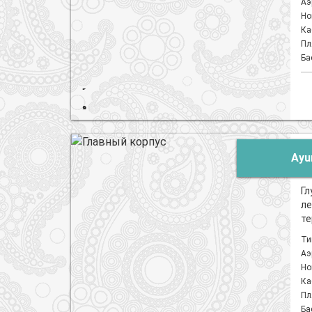
Аэ
Но
Ка
Пл
Ба
Ayu
Гл
ле
те
Ти
Аэ
Но
Ка
Пл
Ба