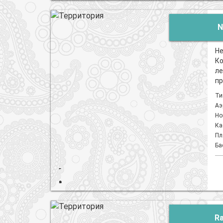
N
Не
Ко
ле
пр
Ти
Аэ
Но
Ка
Пл
Ба
Ra