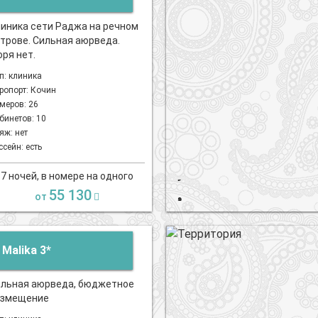
иника сети Раджа на речном
трове. Сильная аюрведа.
ря нет.
п: клиника
ропорт: Кочин
меров: 26
бинетов: 10
яж: нет
ссейн: есть
7 ночей, в номере на одного
55 130
от
Malika 3*
льная аюрведа, бюджетное
азмещение