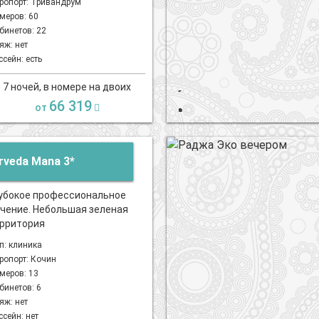
ропорт: Тривандрум
меров: 60
бинетов: 22
яж: нет
ссейн: есть
7 ночей, в номере на двоих
66 319
от
rveda Mana 3*
убокое профессиональное
чение. Небольшая зеленая
рритория
п: клиника
ропорт: Кочин
меров: 13
бинетов: 6
яж: нет
ссейн: нет