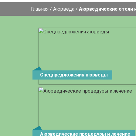
Главная
/
Аюрведа
/
Аюрведические отели 
Спецпредложения аюрведы
Аюрведические процедуры и лечение