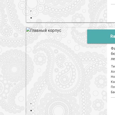
Ra
Фа
бю
л
Ти
Аэ
Но
Ка
Пл
Ба