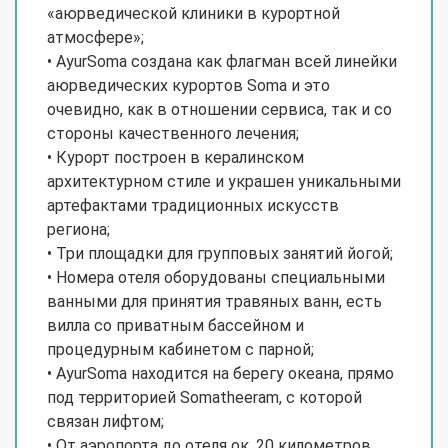
«аюрведической клиники в курортной
атмосфере»;
• AyurSoma создана как флагман всей линейки
аюрведических курортов Soma и это
очевидно, как в отношении сервиса, так и со
стороны качественного лечения;
• Курорт построен в кералинском
архитектурном стиле и украшен уникальными
артефактами традиционных искусств
региона;
• Три площадки для групповых занятий йогой;
• Номера отеля оборудованы специальными
ванными для принятия травяных ванн, есть
вилла со приватным бассейном и
процедурным кабинетом с парной;
• AyurSoma находится на берегу океана, прямо
под территорией Somatheeram, с которой
связан лифтом;
• От аэропорта до отеля ок. 20 километров,