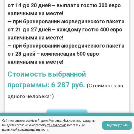
от 14 до 20 дней – выплата гостю 300 евро
наличными на месте!
— при бронировании аюрведического пакета
от 21 до 27 дней – каждому гостю 400 евро
наличными на месте!
— при бронировании аюрведического пакета
от 28 дней – компенсация 500 евро
наличными на месте!
Стоимость выбранной
программы:
6 287 руб.
(Стоимость за
одного человека:
)
ЗАКАЗАТЬ
Сайт использует cookie и Яндекс.Метрику. Нажимая подтвердить,
Написать в WhatsApp
Подтвердить
вы даете согласие на обработку
файлов cookie
и согласны с
политикой конфиденциальности
.