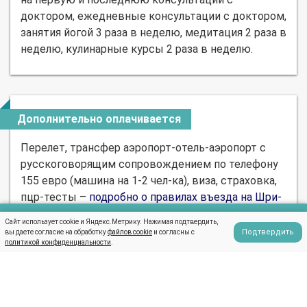
доктором, ежедневные консультации с доктором,
занятия йогой 3 раза в неделю, медитация 2 раза в
неделю, кулинарные курсы 2 раза в неделю.
Дополнительно оплачивается
Перелет, трансфер аэропорт-отель-аэропорт с
русскоговорящим сопровождением по телефону
155 евро (машина на 1-2 чел-ка), виза, страховка,
пцр-тесты –
подробно о правилах въезда на Шри-
Ланку
Сайт использует cookie и Яндекс.Метрику. Нажимая подтвердить,
Написать в WhatsApp
: время заселения 14:00 / выписки 12:00
Внимание
Подтвердить
вы даете согласие на обработку
файлов cookie
и согласны с
политикой конфиденциальности
.
: курорт не принимает детей младше 17
Внимание
лет.
*Оплата в рублях по внутреннему курсу компании.