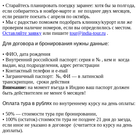
• Старайтесь планировать поездку заранее: хотя бы за полгода,
если собираетесь в ноябре-марте и не позднее двух месяцев,
если решите поехать с апреля по октябрь.
• Мы с радостью поможем подобрать клинику/курорт или же
проверим наличие номеров, если вы определились с местом.
Оставляйте заявку
или пишите
tour@india-tour.ru
.
Для договора и бронирования нужны данные:
• ФИО, дата рождения
• Внутренний российский паспорт: серия и № , кем и когда
выдан, код подразделения, адрес регистрации
• Контактный телефон и e-mail
• Заграничный паспорт: №, ФИ — в латинской
транскрипции, сроки действия
Внимание:
на момент въезда в Индию ваш паспорт должен
быть действителен не менее 6 месяцев!
Оплата тура в рублях
по внутреннему курсу на день оплаты:
• 50% — стоимости тура при бронировании,
• 100% (остаток) стоимости тура не позднее 21 дня до заезда,
если иное не указано в договоре (считается по курсу на день
доплаты).