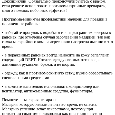
Доксициклин. Обязательно проконсультируйтесь с врачом,
если решите использовать противомалярийные препараты,
много тяжелых побочных эффектов!
Программа-минимум профилактики малярии для поездки в
пораженные районы:
• избегайте прогулок к водоёмам и в парки ранним вечером в
районах, где отмечены случаи заболевания малярией, так как
самка малярийного комара агрессивно настроена именно в это
время.
• в пораженных районах всегда наносите на кожу репеллент,
содержащий DEET. Носите одежду светлых оттенков, с
длинными рукавами, брюки, а не шорты.
• одежду, как и противомоскитную сетку, нужно обрабатывать
специальными средствами
• в комнате желательно использовать кондиционер или
вентилятор, антикомариные средства, фумигаторы.
Помните — малярия не заразна.
Малярия, которую начали лечить во-время, не опасна.
Малярию успешно лечат лекарствами, поэтому при
появлении симптомов лихорадки как при гриппе нужно