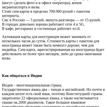
(могут сделать фото и в офисе оператора), копия
загранпаспорта и визы.
Стоят сим карты в пределах 700-900 рупий с пакетом
интернета.
Смс в Россию — 5 рупий, минута разговора — от 15 рупий.
В городах довольно хорошо работают сети 4 и 5G.
В кафе, ресторанах и гостиницах работает wi-fi.
Активация карты для иностранцев может занимать от
нескольких часов до суток. Стоимость карты с пакетом для
иностранца может также быть немного дороже, чем для
индийца. Сим карта, зарегистрированная на иностранца будет
действовать не более трех месяцев, либо до срока окончания
визы.
Как общаться в Индии
Индия – многонациональная страна.
Государственных языка два – хинди и английский. Но почти в
каждом штате есть свой язык, поэтому Конституцией страны
закреплено 22 официальных языка, а также насчитывается
свыше ок.2000 диалектов. Такое большое языковое
разнообразие объясняет сохранение за английским второго