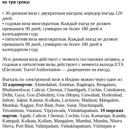
на три срока:
• 30-дневная виза с двукратным въездом, коридор въезда 120
дней.
• годовая виза многократная. Каждый въезд не должен
превышать 90 дней, суммарно не более 180 дней в
календарном году.
• пятилетняя виза многократная. Каждый въезд не должен
превышать 90 дней, суммарно не более 180 дней в
календарном году.
30-и дневная виза действует с момента постановки штампа, а
годовая и пятилетняя визы действуют с момента выхода ЕТА
(Electronic Travel Authorisation — разрешение на въезд).
Въехать по электронной визе в Индию можно через один из
33 аэропортов
: Ahmedabad, Amritsar, Bagdogra, Bengaluru,
Bhubaneshwar, Calicut, Chennai, Chandigarh, Cochin, Coimbatore,
Delhi, Gaya, Goa (Dabolim), Goa (Mopa), Guwahati, Hyderabad,
Indore, Jaipur, Kannur, Kolkata, Lucknow, Madurai, Mangalore,
Mumbai, Nagpur, Port Blair, Pune, Surat, Tiruchirapalli,
Trivandrum, Varanasi, Vijayawada, Vishakhapatnam.
19 морских
портов
: Agatti, Calicut, Chennai, Cochin, Goa, Kamarajar, Kandla,
Kattupali, Kolkata, Kollam, Mangalore, Mumbai, Mundra, Nhava
Sheva, Port Blair, Vallarpadam, Vishakhapatnam, Vizhinjam и