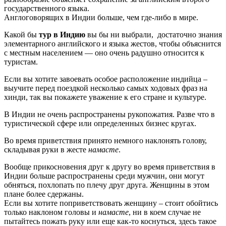
государственного языка.
Англоговорящих в Индии больше, чем где-либо в мире.
Какой бы
тур в Индию
вы бы ни выбрали, достаточно знания
элементарного английского и языка жестов, чтобы объяснится
с местным населением — оно очень радушно относится к
туристам.
Если вы хотите завоевать особое расположение индийца –
выучите перед поездкой несколько самых ходовых фраз на
хинди, так вы покажете уважение к его стране и культуре.
В Индии не очень распространены рукопожатия. Разве что в
туристической сфере или определенных бизнес кругах.
Во время приветствия принято немного наклонять голову,
складывая руки в жесте
намасте
.
Вообще прикосновения друг к другу во время приветствия в
Индии больше распространены среди мужчин, они могут
обняться, похлопать по плечу друг друга. Женщины в этом
плане более сдержаны.
Если вы хотите поприветствовать женщину – стоит обойтись
только наклоном головы и
намасте
, ни в коем случае не
пытайтесь пожать руку или еще как-то коснуться, здесь такое