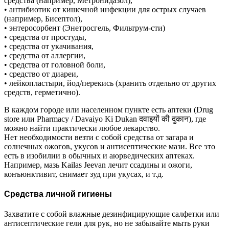
средства (например, Метронидазол),
• антибиотик от кишечной инфекции для острых случаев
(например, Бисептол),
• энтеросорбент (Энетросгель, Фильтрум-сти)
• средства от простуды,
• средства от укачивания,
• средства от аллергии,
• средства от головной боли,
• средство от диареи,
• лейкопластыри, йод/перекись (хранить отдельно от других
средств, герметично).
В каждом городе или населенном пункте есть аптеки (Drug
store или Pharmacy / Davaiyo Ki Dukan दवाइयों की दुकान), где
можно найти практически любое лекарство.
Нет необходимости везти с собой средства от загара и
солнечных ожогов, укусов и антисептические мази. Все это
есть в изобилии в обычных и аюрведических аптеках.
Например, мазь Kailas Jeevan лечит ссадины и ожоги,
конъюнктивит, снимает зуд при укусах, и т.д.
Средства личной гигиены
Захватите с собой влажные дезинфицирующие салфетки или
антисептические гели для рук, но не забывайте мыть руки