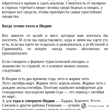
обратиться к врачам и сдать анализы. Смертность от малярии
в странах «третьего мира» велика среди бедных и нищих, у
которых нет средств, чтобы приобрести самые простейшие
лекарства.
Когда лучше ехать в Индию
Все зависит от целей и мест, которые вам хотелось бы
посетить. И если вы представляете, куда и зачем вы едете (то
есть, если вы едете не отдыхать и развлекаться, а за Истиной и
Гармонией), то вопрос «когда ехать» абсолютно не
принципиален.
Если говорить о формате туристической поездки, о
знакомстве со страной, то о климате можно сказать
следующее.
В Индии есть два времени года: лето и жаркое лето.
Лето: октябрь-март. Жаркое лето: апрель-июнь. Жаркое лето с
дождем: июль-сентябрь. Поэтому наиболее комфортное для
стандартных экускурсии время года — это период с октября
по март.
А для
тура в северную Индию
— Ладакх, Кашмир, Куллу,
Сикхим и другие районы Гималаев — лучшее время для
Privacy notice
поездок наступает с конца апреля до начала июня и август —