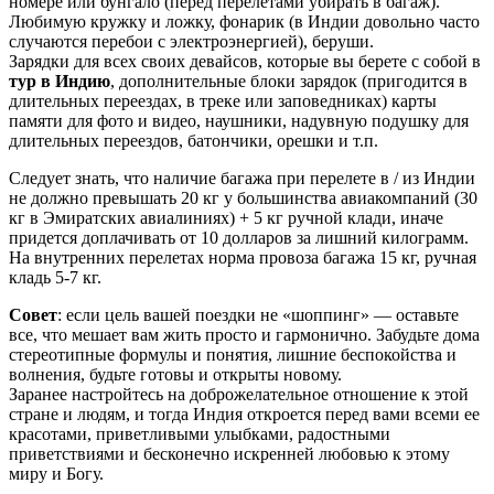
номере или бунгало (перед перелетами убирать в багаж).
Любимую кружку и ложку, фонарик (в Индии довольно часто
случаются перебои с электроэнергией), беруши.
Зарядки для всех своих девайсов, которые вы берете с собой в
тур в Индию
, дополнительные блоки зарядок (пригодится в
длительных переездах, в треке или заповедниках) карты
памяти для фото и видео, наушники, надувную подушку для
длительных переездов, батончики, орешки и т.п.
Следует знать, что наличие багажа при перелете в / из Индии
не должно превышать 20 кг у большинства авиакомпаний (30
кг в Эмиратских авиалиниях) + 5 кг ручной клади, иначе
придется доплачивать от 10 долларов за лишний килограмм.
На внутренних перелетах норма провоза багажа 15 кг, ручная
кладь 5-7 кг.
Совет
: если цель вашей поездки не «шоппинг» — оставьте
все, что мешает вам жить просто и гармонично. Забудьте дома
стереотипные формулы и понятия, лишние беспокойства и
волнения, будьте готовы и открыты новому.
Заранее настройтесь на доброжелательное отношение к этой
стране и людям, и тогда Индия откроется перед вами всеми ее
красотами, приветливыми улыбками, радостными
приветствиями и бесконечно искренней любовью к этому
миру и Богу.