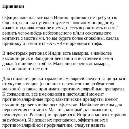
Прививки
Официально для въезда в Индию прививки не требуются.
Однако, если вы путешествуете «с рюкзаком по родному
краю» продолжительное время, и есть вероятность съесть/
выпить чего-нибудь небезопасного и/или сексуального
контакта с местными, то вы будете более спокойны, сделав
прививку от гепатита «А», «В» и брюшного тифа.
В некоторых регионах Индии есть малярия, а наиболее
высокий риск в Западной Бенгалии и восточнее в сезон
дождей в июле-сентябре. Малярию переносят комары,
вакцинации от нее нет.
Для снижения риска заражения малярией следует защищаться
от укусов комаров (основных переносчиков возбудителя
малярии), а также принимать противомалярийные препараты.
К сожалению, все имеющиеся в настоящий момент
противомалярийные профилактические препараты имеют
высокий уровень побочных эффектов. Наиболее легким для
перенесения считается Malaron, который, к сожалению,
недоступен в России (но продается в Индии и многих странах
за рубежом). Из дешевых препаратов, эффективных в
противомалярийной профилактике, следует назвать