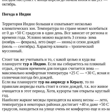
октябрь.
Погода в Индии
Территория Индии большая и охватывает несколько
климатических зон. Температура по стране может колебаться
от 0 до +50 С градусов в один день. Все зависит от региона и
времени года. Условно можно выделить 3 сезона- зима
(ноябрь — февраль), лето (март — июнь) и сезон дождей
(июль — сентябрь). Характер климата – тропический
муссонный.
Стоит так же учитывать и то, с какой целью и куда вы
планируете
тур в Индию
. Если вы собираетесь на пляжный
отдых, лучшим временем для поездки считается зима —
максимально комфортная температура +25 С — +30 С, ясная и
солнечная погода без дождей.
Если вы планируете
тур на аюрведу в Кералу
, то по
правилам аюрведы ехать стоит в сезон дождей, т.к. все живое
очищается в этот период. Хотя, курорты там открыты круглый
год.
Наиболее жаркие месяцы приходятся на конец весны — лето,
температура в некоторых районах достигает +40 и даже +50 С
градусов, находиться на улице очень не комфортно еще и из-за