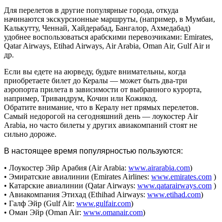
Для перелетов в другие популярные города, откуда
начинаются экскурсионные маршруты, (например, в Мумбаи,
Калькутту, Ченнай, Хайдерабад, Бангалор, Ахмедабад)
удобнее воспользоваться арабскими перевозчиками:
Emirates,
Qatar Airways, Etihad Airways, Air Arabia, Oman Air, Gulf Air и
др.
Если вы
едете
на аюрведу, будьте внимательны, когда
приобретаете билет до Кералы — может быть два-три
аэропорта прилета в зависимости от выбранного курорта,
например, Тривандрум, Кочин или Кожикод.
Обратите внимание, что в Кералу нет прямых перелетов.
Самый недорогой на сегодняшний день — лоукостер
Air
Arabia
, но часто билеты у других авиакомпаний стоят не
сильно дороже.
В настоящее время популярностью пользуются:
• Лоукостер Эйр Арабия (Air Arabia:
www.airarabia.com
)
• Эмиратские авиалинии (Emirates Airlines:
www.emirates.com
)
• Катарские авиалинии (Qatar Airways:
www.qatarairways.com
)
• Авиакомпания Этихад (Ethihad Airways:
www.etihad.com
)
• Галф Эйр (Gulf Air:
www.gulfair.com
)
• Оман Эйр (Oman Air:
www.omanair.com
)