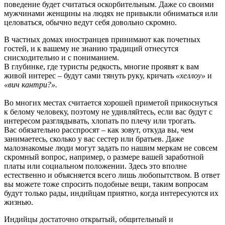
поведение будет считаться оскорбительным. Даже со своими
мужчинами женщины на людях не привыкли обниматься или
целоваться, обычно ведут себя довольно скромно.
В частных домах иностранцев принимают как почетных
гостей, и к вашему не знанию традиций отнесутся
снисходительно и с пониманием.
В глубинке, где туристы редкость, многие проявят к вам
живой интерес – будут сами тянуть руку, кричать
«хеллоу»
и
«вич кантри?»
.
Во многих местах считается хорошей приметой прикоснуться
к белому человеку, поэтому не удивляйтесь, если вас будут с
интересом разглядывать, хлопать по плечу или трогать.
Вас обязательно расспросят – как зовут, откуда вы, чем
занимаетесь, сколько у вас сестер или братьев. Даже
малознакомые люди могут задать по нашим меркам не совсем
скромный вопрос, например, о размере вашей заработной
платы или социальном положении. Здесь это вполне
естественно и объясняется всего лишь любопытством. В ответ
вы можете тоже спросить подобные вещи, таким вопросам
будут только рады, индийцам приятно, когда интересуются их
жизнью.
Индийцы достаточно открытый, общительный и