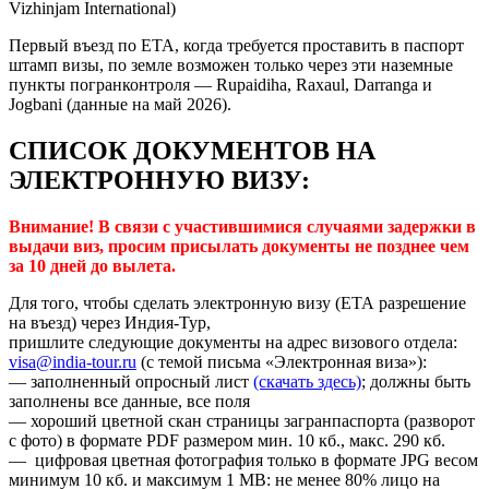
Vizhinjam International)
Первый въезд по ЕТА, когда требуется проставить в паспорт
штамп визы, по земле возможен только через эти наземные
пункты погранконтроля — Rupaidiha, Raxaul, Darranga и
Jogbani (данные на май 2026).
СПИСОК ДОКУМЕНТОВ НА
ЭЛЕКТРОННУЮ ВИЗУ:
Внимание! В связи с участившимися случаями задержки в
выдачи виз, просим присылать документы не позднее чем
за 10 дней до вылета.
Для того, чтобы сделать электронную визу (ЕТА разрешение
на въезд) через Индия-Тур,
пришлите следующие документы на адрес визового отдела:
visa@india-tour.ru
(с темой письма «Электронная виза»):
— заполненный опросный лист
(скачать здесь)
; должны быть
заполнены все данные, все поля
— хороший цветной скан страницы загранпаспорта (разворот
с фото) в формате PDF размером мин. 10 кб., макс. 290 кб.
— цифровая цветная фотография только в формате JPG весом
минимум 10 кб. и максимум 1 MB: не менее 80% лицо на