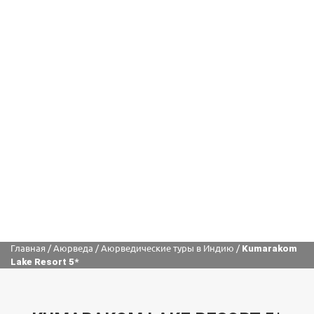
Главная
/
Аюрведа
/
Аюрведические туры в Индию
/
Kumarakom
Lake Resort 5*