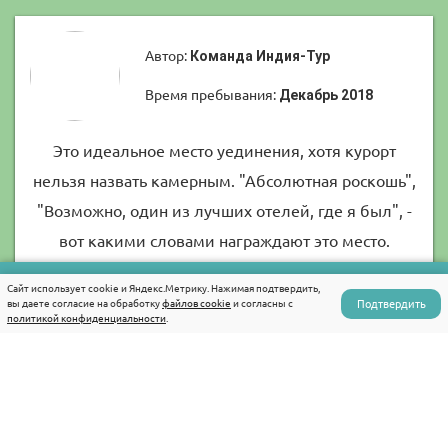
Автор:
Команда Индия-Тур
Время пребывания:
Декабрь 2018
Это идеальное место уединения, хотя курорт
нельзя назвать камерным. "Абсолютная роскошь",
"Возможно, один из лучших отелей, где я был", -
вот какими словами награждают это место.
Подробнее
Сайт использует cookie и Яндекс.Метрику. Нажимая подтвердить,
Написать в WhatsApp
Подтвердить
вы даете согласие на обработку
файлов cookie
и согласны с
политикой конфиденциальности
.
Автор:
Анастасия (сотрудник Индия-
Тур)
Время пребывания:
Осень 2017