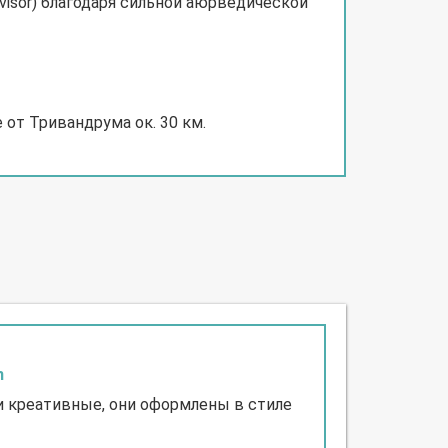
visor) благодаря сильной аюрведической
 от Тривандрума ок. 30 км.
m
 и креативные, они оформлены в стиле