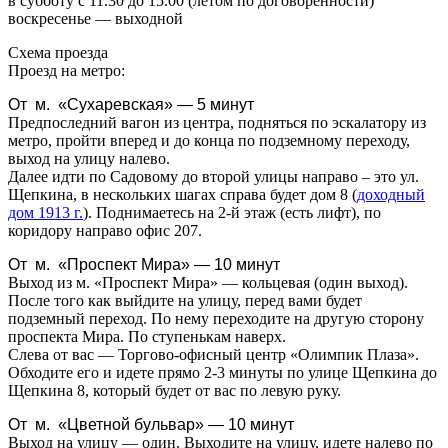
в субботу с 11.30 до 15.00 (летом по договоренности)
воскресенье — выходной
Схема проезда
Проезд на метро:
От м. «Сухаревская» — 5 минут
Предпоследний вагон из центра, подняться по эскалатору из
метро, пройти вперед и до конца по подземному переходу,
выход на улицу налево.
Далее идти по Садовому до второй улицы направо – это ул.
Щепкина, в нескольких шагах справа будет дом 8 (
доходный
дом 1913 г.
). Поднимаетесь на 2-й этаж (есть лифт), по
коридору направо офис 207.
От м. «Проспект Мира» — 10 минут
Выход из м. «Проспект Мира» — кольцевая (один выход).
После того как выйдите на улицу, перед вами будет
подземный переход. По нему переходите на другую сторону
проспекта Мира. По ступенькам наверх.
Слева от вас — Торгово-офисный центр «Олимпик Плаза».
Обходите его и идете прямо 2-3 минуты по улице Щепкина до
Щепкина 8, который будет от вас по левую руку.
От м. «Цветной бульвар» — 10 минут
Выход на улицу — один. Выходите на улицу, идете налево по