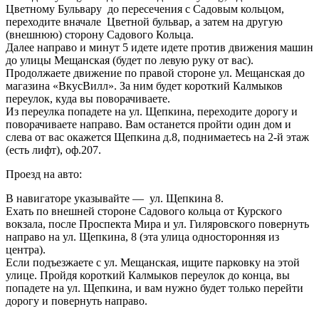
Цветному Бульвару до пересечения с Садовым кольцом,
переходите вначале Цветной бульвар, а затем на другую
(внешнюю) сторону Садового Кольца.
Далее направо и минут 5 идете идете против движения машин
до улицы Мещанская (будет по левую руку от вас).
Продолжаете движение по правой стороне ул. Мещанская до
магазина «ВкусВилл». За ним будет короткий Калмыков
переулок, куда вы поворачиваете.
Из переулка попадете на ул. Щепкина, переходите дорогу и
поворачиваете направо. Вам останется пройти один дом и
слева от вас окажется Щепкина д.8, поднимаетесь на 2-й этаж
(есть лифт), оф.207.
Проезд на авто:
В навигаторе указывайте — ул. Щепкина 8.
Ехать по внешней стороне Садового кольца от Курского
вокзала, после Проспекта Мира и ул. Гиляровского повернуть
направо на ул. Щепкина, 8 (эта улица односторонняя из
центра).
Если подъезжаете с ул. Мещанская, ищите парковку на этой
улице. Пройдя короткий Калмыков переулок до конца, вы
попадете на ул. Щепкина, и вам нужно будет только перейти
дорогу и повернуть направо.