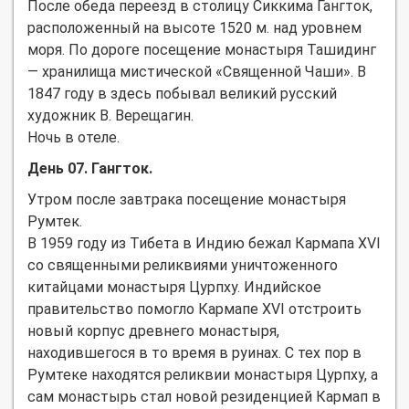
После обеда переезд в столицу Сиккима Гангток,
расположенный на высоте 1520 м. над уровнем
моря. По дороге посещение монастыря Ташидинг
— хранилища мистической «Священной Чаши». В
1847 году в здесь побывал великий русский
художник В. Верещагин.
Ночь в отеле.
День 07. Гангток.
Утром после завтрака посещение монастыря
Румтек.
В 1959 году из Тибета в Индию бежал Кармапа XVI
со священными реликвиями уничтоженного
китайцами монастыря Цурпху. Индийское
правительство помогло Кармапе XVI отстроить
новый корпус древнего монастыря,
находившегося в то время в руинах. С тех пор в
Румтеке находятся реликвии монастыря Цурпху, а
сам монастырь стал новой резиденцией Кармап в