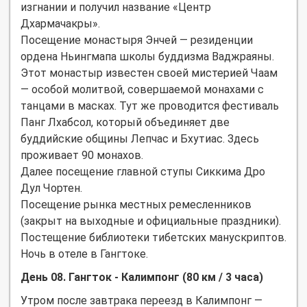
изгнании и получил название «Центр
Дхармачакры».
Посещение монастыря Энчей — резиденции
ордена Ньингмапа школы буддизма Ваджраяны.
Этот монастыр известен своей мистерией Чаам
— особой молитвой, совершаемой монахами с
танцами в масках. Тут же проводится фестиваль
Панг Лхабсол, который объединяет две
буддийские общины Лепчас и Бхутиас. Здесь
проживает 90 монахов.
Далее посещение главной ступы Сиккима Дро
Дул Чортен.
Посещение рынка местных ремесленников
(закрыт на выходные и официальные праздники).
Постещение библиотеки тибетских манускриптов.
Ночь в отеле в Гангтоке.
День 08. Гангток - Калимпонг (80 км / 3 часа)
Утром после завтрака переезд в Калимпонг —