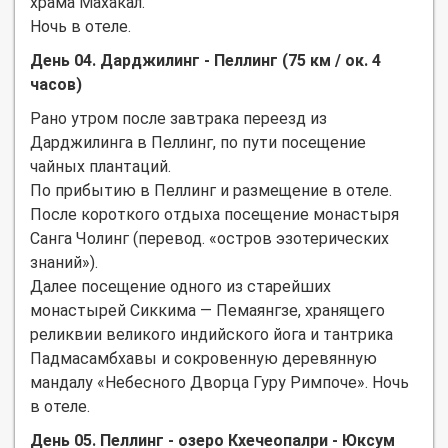
храма Махакал.
Ночь в отеле.
День 04. Дарджилинг - Пеллинг (75 км / ок. 4
часов)
Рано утром после завтрака переезд из
Дарджилинга в Пеллинг, по пути посещение
чайных плантаций.
По прибытию в Пеллинг и размещение в отеле.
После короткого отдыха посещение монастыря
Санга Чолинг (перевод. «остров эзотерических
знаний»).
Далее посещение одного из старейших
монастырей Сиккима — Пемаянгзе, хранящего
реликвии великого индийского йога и тантрика
Падмасамбхавы и сокровенную деревянную
мандалу «Небесного Дворца Гуру Римпоче». Ночь
в отеле.
День 05. Пеллинг - озеро Кхечеопалри - Юксум