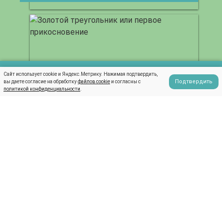
Сайт использует cookie и Яндекс.Метрику. Нажимая подтвердить,
Написать в WhatsApp
Подтвердить
вы даете согласие на обработку
файлов cookie
и согласны с
Золотой треугольник или Первое прикосновение
политикой конфиденциальности
.
Калейдоскоп Южной Индии