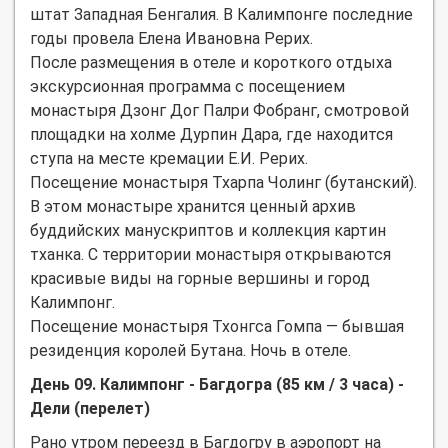
штат Западная Бенгалия. В Калимпонге последние
годы провела Елена Ивановна Рерих.
После размещения в отеле и короткого отдыха
экскурсионная программа с посещением
монастыря Дзонг Дог Палри Фобранг, смотровой
площадки на холме Дурпин Дара, где находится
ступа на месте кремации Е.И. Рерих.
Посещение монастыря Тхарпа Чолинг (бутанский).
В этом монастыре хранится ценный архив
буддийских манускриптов и коллекция картин
тханка. С территории монастыря открываются
красивые виды на горные вершины и город
Калимпонг.
Посещение монастыря Тхонгса Гомпа — бывшая
резиденция королей Бутана. Ночь в отеле.
День 09. Калимпонг - Багдогра (85 км / 3 часа) -
Дели (перелет)
Рано утром переезд в Багдогру в аэропорт на