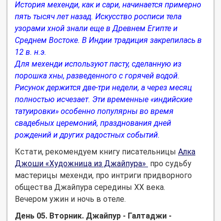
История мехенди, как и сари, начинается примерно
пять тысяч лет назад. Искусство росписи тела
узорами хной знали еще в Древнем Египте и
Среднем Востоке. В Индии традиция закрепилась в
12 в. н.э.
Для мехенди используют пасту, сделанную из
порошка хны, разведенного с горячей водой.
Рисунок держится две-три недели, а через месяц
полностью исчезает. Эти временные «индийские
татуировки» особенно популярны во время
свадебных церемоний, празднования дней
рождений и других радостных событий.
Кстати, рекомендуем книгу писательницы
Алка
Джоши «Художница из Джайпура»
про судьбу
мастерицы мехенди, про интриги придворного
общества Джайпура середины ХХ века.
Вечером ужин и ночь в отеле.
День 05. Вторник. Джайпур - Галтаджи -