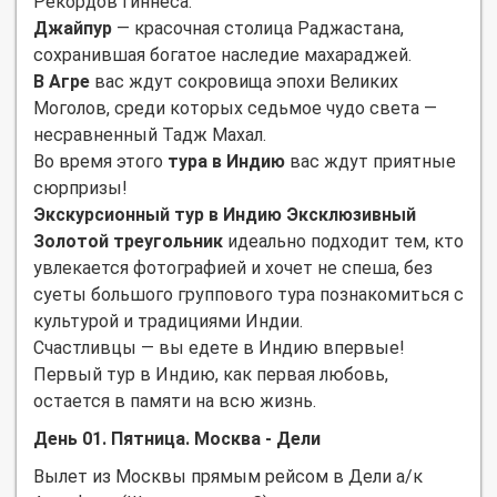
Рекордов Гиннеса.
Джайпур
— красочная столица Раджастана,
сохранившая богатое наследие махараджей.
В Агре
вас ждут сокровища эпохи Великих
Моголов, среди которых седьмое чудо света —
несравненный Тадж Махал.
Во время этого
тура в Индию
вас ждут приятные
сюрпризы!
Экскурсионный тур в Индию Эксклюзивный
Золотой треугольник
идеально подходит тем, кто
увлекается фотографией и хочет не спеша, без
суеты большого группового тура познакомиться с
культурой и традициями Индии.
Счастливцы — вы едете в Индию впервые!
Первый тур в Индию, как первая любовь,
остается в памяти на всю жизнь.
День 01. Пятница. Москва - Дели
Вылет из Москвы прямым рейсом в Дели а/к