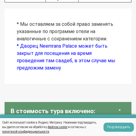
* Мы оставляем за собой право заменять
указанные по программе отели на
аналогичные с сохранением категории.
* Дворец Neemrana Palace может быть
закрыт для посещения на время
проведения там свадеб, в этом случае мы
предложим замену.
В стоимость тура включено:
Сайт использует cookie и Яндекс.Метрику. Нажимая подтвердить,
Написать в WhatsApp
Подтвердить
вы даете согласие на обработку
файлов cookie
и согласны с
В стоимость тура не включено:
политикой конфиденциальности
.