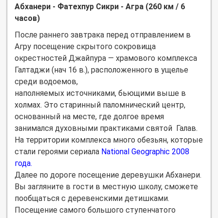
Абханери - Фатехпур Сикри - Агра (260 км / 6
часов)
После раннего завтрака перед о
тправлением в
Агру посещение скрытого сокровища
окрестностей Джайпура — храмового комплекса
Галтаджи (нач 16 в.), расположенного в ущелье
среди водоемов,
наполняемых источниками, бьющими выше в
холмах. Это старинный паломнический центр,
основанный на месте, где долгое время
занимался духовными практиками святой Галав.
На территории комплекса много обезьян, которые
стали героями сериала
National Geographic 2008
года.
Далее по дороге посещение деревушки Абханери.
Вы загляните в гости в местную школу, сможете
пообщаться с деревенскими детишками.
Посещение самого большого ступенчатого