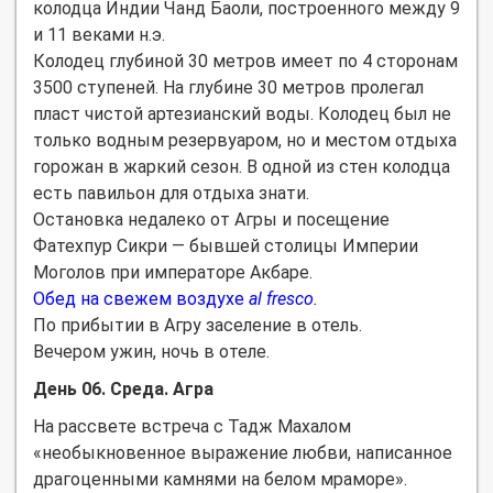
колодца Индии Чанд Баоли, построенного между 9
и 11 веками н.э.
Колодец глубиной 30 метров имеет по 4 сторонам
3500 ступеней. На глубине 30 метров пролегал
пласт чистой артезианский воды. Колодец был не
только водным резервуаром, но и местом отдыха
горожан в жаркий сезон. В одной из стен колодца
есть павильон для отдыха знати.
Остановка недалеко от Агры и посещение
Фатехпур Сикри — бывшей столицы Империи
Моголов при императоре Акбаре.
Обед на свежем воздухе
al fresco.
По прибытии в Агру заселение в отель.
Вечером ужин, ночь в отеле.
День 06. Среда. Агра
На рассвете встреча с Тадж Махалом
«необыкновенное выражение любви, написанное
драгоценными камнями на белом мраморе».