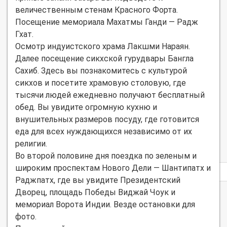
величественным стенам Красного Форта.
Посещение мемориала Махатмы Ганди — Радж
Гхат.
Осмотр индуистского храма Лакшми Нараян.
Далее посещение сикхской гурудвары Бангла
Сахиб. Здесь вы познакомитесь с культурой
сикхов и посетите храмовую столовую, где
тысячи людей ежедневно получают бесплатный
обед. Вы увидите огромную кухню и
внушительных размеров посуду, где готовится
еда для всех нуждающихся независимо от их
религии.
Во второй половине дня поездка по зеленым и
широким проспектам Нового Дели — Шантипатх и
Privacy
notice
Раджпатх, где вы увидите Президентский
Дворец, площадь Победы Виджай Чоук и
мемориал Ворота Индии. Везде остановки для
фото.