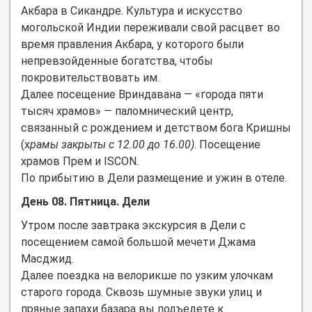
Акбара в Сикандре. Культура и искусство
могольской Индии переживали свой расцвет во
время правления Акбара, у которого были
непревзойденные богатства, чтобы
покровительствовать им.
Далее посещение Вриндавана — «города пяти
тысяч храмов» — паломнический центр,
связанный с рождением и детством бога Кришны
(х
рамы закрыты с 12.00 до 16.00)
. Посещение
храмов Прем и ISCON.
По прибытию в Дели размещение и ужин в отеле.
День 08. Пятница. Дели
Утром после завтрака экскурсия в Дели с
посещением самой большой мечети Джама
Масджид.
Далее поездка на велорикше по узким улочкам
старого города. Сквозь шумные звуки улиц и
пряные запахи базара вы подъедете к