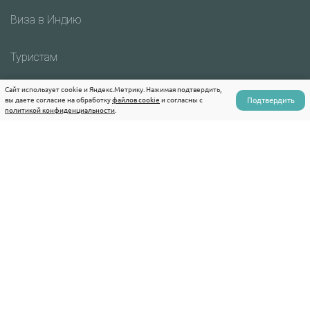
Виза в Индию
Туристам
Сайт использует cookie и Яндекс.Метрику. Нажимая подтвердить,
Новости
Подтвердить
вы даете согласие на обработку
файлов cookie
и согласны с
политикой конфиденциальности
.
FAQ
О нас
Партнерам
Контакты
Политика по обработке персональных данных