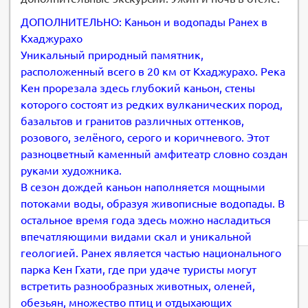
ДОПОЛНИТЕЛЬНО: Каньон и водопады Ранех в
Кхаджурахо
Уникальный природный памятник,
расположенный всего в 20 км от Кхаджурахо. Река
Кен прорезала здесь глубокий каньон, стены
которого состоят из редких вулканических пород,
базальтов и гранитов различных оттенков,
розового, зелёного, серого и коричневого. Этот
разноцветный каменный амфитеатр словно создан
руками художника.
В сезон дождей каньон наполняется мощными
потоками воды, образуя живописные водопады. В
остальное время года здесь можно насладиться
Privacy
впечатляющими видами скал и уникальной
notice
геологией. Ранех является частью национального
парка Кен Гхати, где при удаче туристы могут
встретить разнообразных животных, оленей,
обезьян, множество птиц и отдыхающих