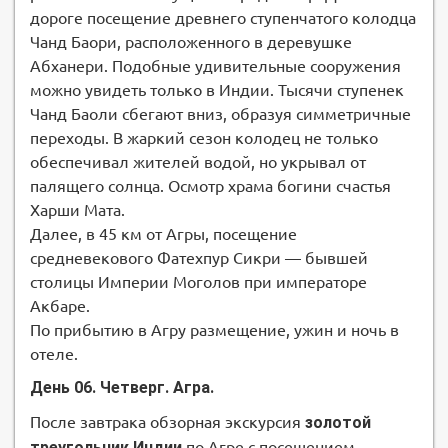
дороге посещение древнего ступенчатого колодца
Чанд Баори, расположенного в деревушке
Абханери. Подобные удивительные сооружения
можно увидеть только в Индии. Тысячи ступенек
Чанд Баоли сбегают вниз, образуя симметричные
переходы. В жаркий сезон колодец не только
обеспечивал жителей водой, но укрывал от
палящего солнца. Осмотр храма богини счастья
Харши Мата.
Далее, в 45 км от Агры, посещение
средневекового Фатехпур Сикри — бывшей
столицы Империи Моголов при императоре
Акбаре.
По прибытию в Агру размещение, ужин и ночь в
отеле.
День 06. Четверг. Агра.
После завтрака обзорная экскурсия
золотой
треугольник Индии
по Агре с посещением