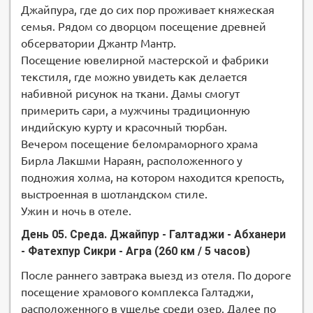
Джайпура, где до сих пор проживает княжеская
семья. Рядом со дворцом посещение древней
обсерватории Джантр Мантр.
Посещение ювелирной мастерской и фабрики
текстиля, где можно увидеть как делается
набивной рисунок на ткани. Дамы смогут
примерить сари, а мужчины традиционную
индийскую курту и красочный тюрбан.
Вечером посещение беломраморного храма
Бирла Лакшми Нараян, расположенного у
подножия холма, на котором находится крепость,
выстроенная в шотландском стиле.
Ужин и ночь в отеле.
День 05. Среда. Джайпур - Галтаджи - Абханери
- Фатехпур Сикри - Агра (260 км / 5 часов)
После раннего завтрака выезд из отеля. По дороге
посещение храмового комплекса Галтаджи,
расположенного в ущелье среди озер. Далее по