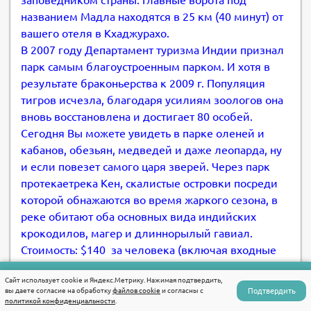
названием Мадла находятся в 25 км (40 минут) от
вашего отеля в Кхаджурахо.
В 2007 году Департамент туризма Индии признал
парк самым благоустроенным парком. И хотя в
результате браконьерства к 2009 г. Популяция
тигров исчезла, благодаря усилиям зоологов она
вновь восстановлена и достигает 80 особей.
Сегодня Вы можете увидеть в парке оленей и
кабанов, обезьян, медведей и даже леопарда, ну
и если повезет самого царя зверей. Через парк
протекаетрека Кен, скалистые островки посреди
которой обнажаются во время жаркого сезона, в
реке обитают оба основных вида индийских
крокодилов, магер и длиннорылый гавиал.
Стоимость: $140 за человека (включая входные
билеты).
Сайт использует cookie и Яндекс.Метрику. Нажимая подтвердить,
Написать в WhatsApp
День 10. Понедельник. Дели - Москва
Подтвердить
вы даете согласие на обработку
файлов cookie
и согласны с
политикой конфиденциальности
.