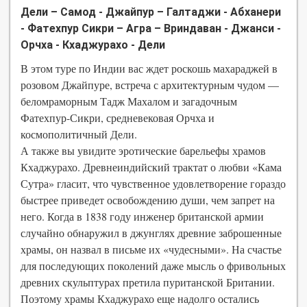
Дели – Самод - Джайпур – Галтаджи - Абханери
- Фатехпур Сикри – Агра – Вриндаван - Джанси -
Орчха - Кхаджурахо - Дели
В этом туре по Индии вас ждет роскошь махараджей в
розовом Джайпуре, встреча с архитектурным чудом —
беломраморным Тадж Махалом и загадочным
Фатехпур-Сикри, средневековая Орчха и
космополитичный Дели.
А также вы увидите эротические барельефы храмов
Кхаджурахо. Древнеиндийский трактат о любви «Кама
Сутра» гласит, что чувственное удовлетворение гораздо
быстрее приведет освобождению души, чем запрет на
него. Когда в 1838 году инженер британской армии
случайно обнаружил в джунглях древние заброшенные
храмы, он назвал в письме их «чудесными». На счастье
для последующих поколений даже мысль о фривольных
древних скульптурах претила пуританской Британии.
Поэтому храмы Кхаджурахо еще надолго остались