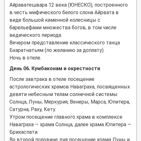
Айраватешвара 12 века (ЮНЕСКО), построенного
в честь мифического белого слона Айрвата в
виде большой каменной колесницы с
барельефами множества богов, в том числе
ведического периода.
Вечером представление классического танца
Бхаратнатьям (по желанию за доплату).
Ночь в отеле.
День 06. Кумбаконам и окрестности
После завтрака в отеле посещение
астрологических храмов Наваграха, посвященных
девяти небесным телам солнечной системы:
Солнца, Луны, Меркурия, Венеры, Марса, Юпитера,
Сатурна, Раху, Кету.
Утром посещение главного храма в комплексе
Наваграха — храма Солнца, далее храма Юпитера —
Брихаспати.
Во второй половине дня посещение храма Луны и