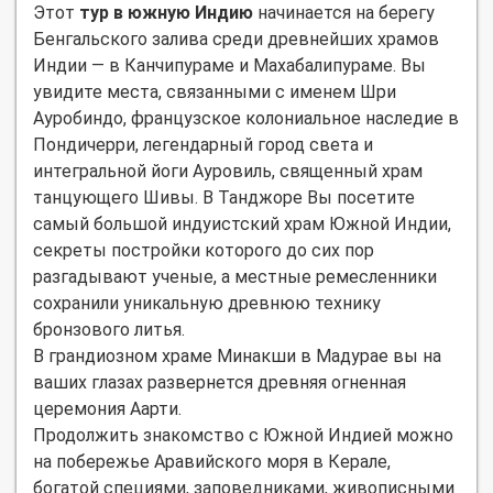
Этот
тур в южную Индию
начинается на берегу
Бенгальского залива среди древнейших храмов
Индии — в Канчипураме и Махабалипураме. Вы
увидите места, связанными с именем Шри
Ауробиндо, французское колониальное наследие в
Пондичерри, легендарный город света и
интегральной йоги Ауровиль, священный храм
танцующего Шивы. В Танджоре Вы посетите
самый большой индуистский храм Южной Индии,
секреты постройки которого до сих пор
разгадывают ученые, а местные ремесленники
сохранили уникальную древнюю технику
бронзового литья.
В грандиозном храме Минакши в Мадурае вы на
ваших глазах развернется древняя огненная
церемония Аарти.
Продолжить знакомство с Южной Индией можно
на побережье Аравийского моря в Керале,
богатой специями, заповедниками, живописными