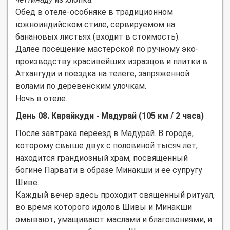
Обед в отеле-особняке в традиционном
южноиндийском стиле, сервируемом на
банановых листьях (входит в стоимость).
Далее посещение мастерской по ручному эко-
производству красивейших изразцов и плитки в
Атхангуди и поездка на телеге, запряженной
волами по деревенским улочкам.
Ночь в отеле.
День 08. Карайкуди - Мадурай (105 км / 2 часа)
После завтрака переезд в Мадурай. В городе,
которому свыше двух с половиной тысяч лет,
находится грандиозный храм, посвященный
богине Парвати в образе Минакши и ее супругу
Шиве.
Каждый вечер здесь проходит священный ритуал,
во время которого идолов Шивы и Минакши
омывают, умащивают маслами и благовониями, и