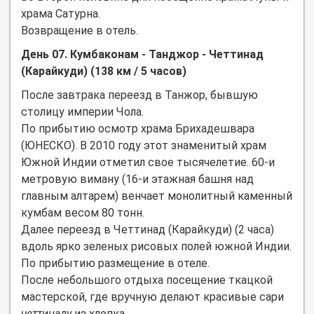
храма Сатурна.
Возвращение в отель.
День 07. Кумбаконам - Танджор - Четтинад
(Карайкуди) (138 км / 5 часов)
После завтрака переезд в Танжор, бывшую
столицу империи Чола.
По прибытию осмотр храма Брихадешвара
(ЮНЕСКО). В 2010 году этот знаменитый храм
Южной Индии отметил свое тысячелетие. 60-и
метровую виману (16-и этажная башня над
главным алтарем) венчает монолитный каменный
кумбам весом 80 тонн.
Далее переезд в Четтинад (Карайкуди) (2 часа)
вдоль ярко зеленых рисовых полей южной Индии.
По прибытию размещение в отеле.
После небольшого отдыха посещение ткацкой
мастерской, где вручную делают красивые сари
четтинаду
из хлопка.