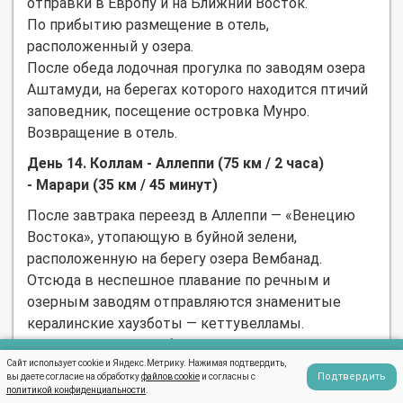
отправки в Европу и на Ближний Восток.
По прибытию размещение в отель,
расположенный у озера.
После обеда лодочная прогулка по заводям озера
Аштамуди, на берегах которого находится птичий
заповедник, посещение островка Мунро.
Возвращение в отель.
День 14. Коллам - Аллеппи (75 км / 2 часа)
- Марари (35 км / 45 минут)
После завтрака переезд в Аллеппи — «Венецию
Востока», утопающую в буйной зелени,
расположенную на берегу озера Вембанад.
Отсюда в неспешное плавание по речным и
озерным заводям отправляются знаменитые
кералинские хаузботы — кеттувелламы.
Размещение на хаузботе и отправление в
плавание вдоль каналов, лиманов, озер.
Сайт использует cookie и Яндекс.Метрику. Нажимая подтвердить,
Написать в WhatsApp
Подтвердить
вы даете согласие на обработку
файлов cookie
и согласны с
Ланч на борту хаузбота (входит в стоимость).
политикой конфиденциальности
.