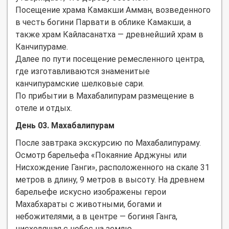
Посещение храма Камакши Амман, возведенного
в честь богини Парвати в облике Камакши, а
также храм Кайласанатха — древнейший храм в
Канчипураме.
Далее по пути посещение ремесленного центра,
где изготавливаются знаменитые
канчипурамские шелковые сари.
По прибытии в Махабалипурам размещение в
отеле и отдых.
День 03. Махабалипурам
После завтрака экскурсию по Махабалипураму.
Осмотр барельефа «Покаяние Арджуны или
Нисхождение Ганги», расположенного на скале 31
метров в длину, 9 метров в высоту. На древнем
барельефе искусно изображены герои
Махабхараты с животными, богами и
небожителями, а в центре — богиня Ганга,
нисходящая с небес на землю.