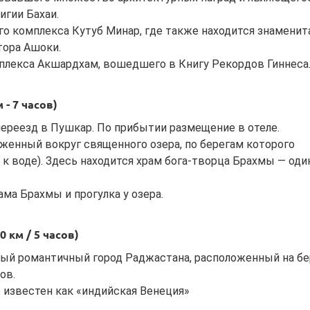
гии Бахаи.
о комплекса Кутуб Минар, где также находится знаменит
тора Ашоки.
плекса Акшардхам, вошедшего в Книгу Рекордов Гиннеса
 - 7 часов)
переезд в Пушкар. По прибытии размещение в отеле.
женный вокруг священного озера, по берегам которого
 к воде). Здесь находится храм бога-творца Брахмы — оди
ма Брахмы и прогулка у озера.
0 км / 5 часов)
мый романтичный город Раджастана, расположенный на бе
ов.
 известен как «индийская Венеция»
.