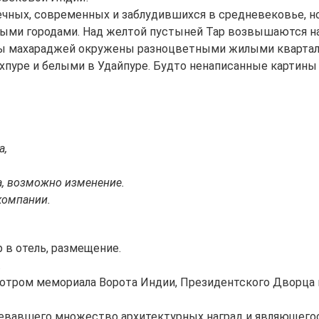
ечных, современных и заблудившихся в средневековье, н
ыми городами. Над желтой пустыней Тар возвышаются н
рцы махараджей окружены разноцветными жилыми кварта
хпуре и белыми в Удайпуре. Будто ненаписанные картины
а,
а, возможно изменение.
компании.
 в отель, размещение.
.
мотром мемориала Ворота Индии, Президентского Дворца 
оевавшего множество архитектурных наград и являющего