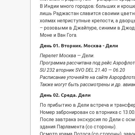
В Индии много городов: больших и крош
лишь Раджастан славится своими цветн
холмах неприступные крепости, а дво
– розовыми в Джайпуре, синими в Джод
Моне и Ван Гога.
День 01. Вторник. Москва - Дели
Перелет Москва — Дели.
Программа рассчитана под рейс Аэрофлот
SU 232 вторник SVO DEL 21.40 — 06.20
Расписание уточняйте на сайте Аэрорфлот
Также могут быть рассмотрены и др. авиа
День 02. Среда. Дели
По прибытию в Дели встреча и трансфер
Номер забронирован со вторника с 13.00
После завтрака экскурсия по Дели с ос
здания Парламента (со стороны).
Осмотр храма Лотоса (со стороны), зав