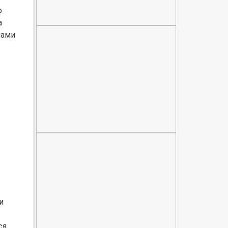
о
а
лами
и
ся