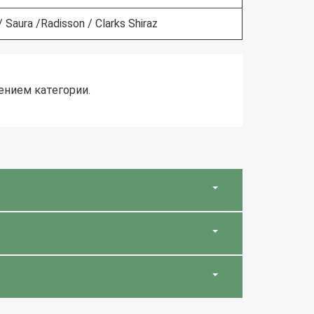
 Saura /Radisson / Clarks Shiraz
ением категории.
оды.
смотр
торую