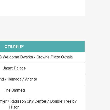
ми
ОТЕЛИ 5*
TC Welcome Dwarka / Crowne Plaza Okhala
ть
Jagat Palace
nd / Ramada / Ananta
жно
The Ummed
imier / Radisson City Center / Double Tree by
Hilton
х