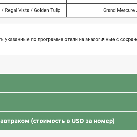
/ Regal Vista / Golden Tulip
Grand Mercure /
бханери - Фатехпур Сикри - Агра (260 км / 5 часов)
 По дороге посещение храмового комплекса Галтаджи,
ь указанные по программе отели на аналогичные с сохран
алее по дороге посещение древнего ступенчатого колодца
ке Абханери. Подобные удивительные сооружения можно
ек Чанд Баоли сбегают вниз, образуя симметричные перех
ечивал жителей водой, но укрывал от палящего солнца. О
едневекового Фатехпур Сикри — бывшей столицы Империи
ночь в отеле.
Агре с посещением неповторимого Тадж махала и крепости
автраком (стоимость в USD за номер)
 в Сикандре, а также усыпальницы Итимад-уд-Даула, ко