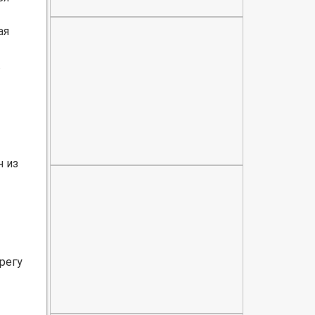
ая
.
н из
регу