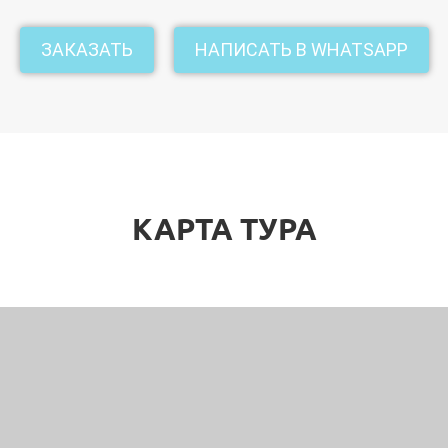
мора.
ЗАКАЗАТЬ
НАПИСАТЬ В WHATSAPP
гре
легендарной любви императорской четы Шах Джахана и Му
а сцене появляется самая большая в мире копия Тадж Маха
на русском языке.
а Platinum).
КАРТА ТУРА
ели. (220км – 5 часов)
 По пути в Дели, посещение Вриндавана — «города пяти ты
ный с рождением и детством бога Кришны (х
рамы закрыт
и ISCON.
нгла Сахиб знаменитую сикскую гурудвару (храм), изве
 Хар Кришаном. После экскурсионной программы у вас бу
ер в отель и ужин.