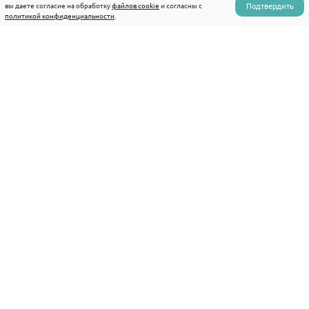
Подтвердить
вы даете согласие на обработку
файлов cookie
и согласны с
11.00 - 15.00
сб
политикой конфиденциальности
.
Аюрведа
Виза в Индию
Туристам
Новости
FAQ
О нас
Партнерам