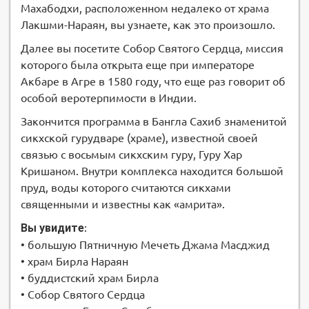
Махабодхи, расположенном недалеко от храма
Лакшми-Нараян, вы узнаете, как это произошло.
Далее вы посетите Собор Святого Сердца, миссия
которого была открыта еще при императоре
Акбаре в Агре в 1580 году, что еще раз говорит об
особой веротерпимости в Индии.
Закончится программа в Бангла Сахиб знаменитой
сикхской гурудваре (храме), известной своей
связью с восьмым сикхским гуру, Гуру Хар
Кришаном. Внутри комплекса находится большой
пруд, воды которого считаются сикхами
священными и известны как «амрита».
Вы увидите
:
• большую Пятничную Мечеть Джама Масджид
• храм Бирла Нараян
• буддистский храм Бирла
• Собор Святого Сердца