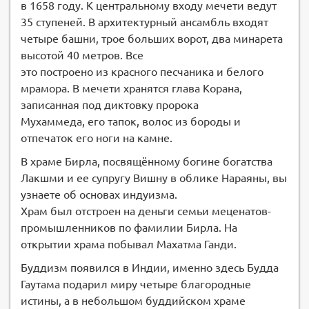
в 1658 году. К центральному входу мечети ведут
35 ступеней. В архитектурный ансамбль входят
четыре башни, трое больших ворот, два минарета
высотой 40 метров. Все
это построено из красного песчаника и белого
мрамора. В мечети хранятся глава Корана,
записанная под диктовку пророка
Мухаммеда, его тапок, волос из бороды и
отпечаток его ноги на камне.
В храме Бирла, посвящённому богине богатства
Лакшми и ее супругу Вишну в облике Нараяны, вы
узнаете об основах индуизма.
Храм был отстроен на деньги семьи меценатов-
промышленников по фамилии Бирла. На
открытии храма побывал Махатма Ганди.
Буддизм появился в Индии, именно здесь Будда
Гаутама подарил миру четыре благородные
истины, а в небольшом буддийском храме