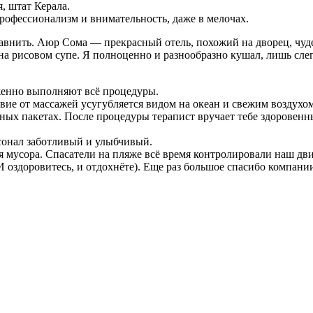
, штат Керала.
рофессионализм и внимательность, даже в мелочах.
сравнить. Аюр Сома — прекрасный отель, похожий на дворец, чу
 на рисовом супе. Я полноценно и разнообразно кушал, лишь сле
женно выполняют всё процедуры.
вие от массажей усугубляется видом на океан и свежим воздухом
ных пакетах. После процедуры терапист вручает тебе здоровенн
рсонал заботливый и улыбчивый.
 мусора. Спасатели на пляже всё время контролировали наш дви
И оздоровитесь, и отдохнёте). Еще раз большое спасибо компан