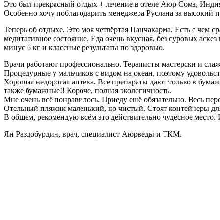
Это был прекрасный отдых + лечение в отеле Аюр Сома, Индия
Особенно хочу поблагодарить менеджера Руслана за высокий п
Теперь об отдыхе. Это моя четвёртая Панчакарма. Есть с чем 
медитативное состояние. Еда очень вкусная, без суровых аскез
минус 6 кг и классные результаты по здоровью.
Врачи работают профессионально. Тераписты мастерски и сла
Процедурные у мальчиков с видом на океан, поэтому удовольст
Хорошая недорогая аптека. Все препараты дают только в бумаж
также бумажные!! Короче, полная экологичность.
Мне очень всё понравилось. Приеду ещё обязательно. Весь пе
Отельный пляжик маленький, но чистый. Стоят контейнеры для
В общем, рекомендую всём это действительно чудесное место. 
Ян Раздобурдин, врач, специалист Аюрведы и ТКМ.