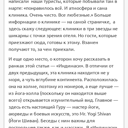
написали наши туристы, которые побывали там в
марте: «понравилось всё. И атмосфера и сама
клиника. Очень чисто. Все любезные.» Больше
информации о клинике — на самой страничке, а
здесь скажу следующее: клиники в три звезды не
шикарны с точки зрения отеля. Но гости, которые
приезжают сюда, готовы к этому. Взамен
получают то, за чем приехали.
И еще одно место, о котором хочу рассказать в
рамках этой статьи — «Индимаси». В отличии от
двух предыдущих, эта клиника находится не у
моря, а чуть вглубине континента. Расположилась
она на холме, поэтому из номеров, а еще лучше —
из йога-холла (поскольку он находится выше
всего) открывается изумительный вид. Главное —
здесь есть настоящий Гуру — мастер йоги,
аюрведы и боевых искусств, это Mr. Yogi Shivan
(Йоги Шиван). Беседы с ним важны для
постояльцев также, как и массажи. В «Индимаси»