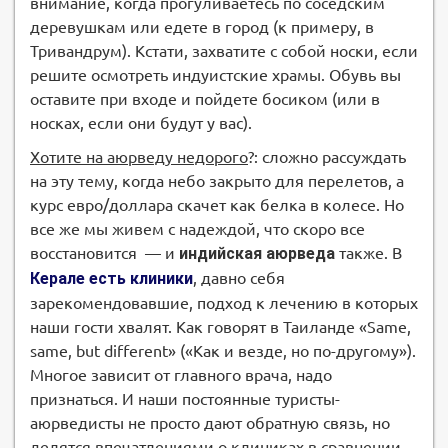
внимание, когда прогуливаетесь по соседским
деревушкам или едете в город (к примеру, в
Тривандрум). Кстати, захватите с собой носки, если
решите осмотреть индуистские храмы. Обувь вы
оставите при входе и пойдете босиком (или в
носках, если они будут у вас).
Хотите на аюрведу недорого
?: сложно рассуждать
на эту тему, когда небо закрыто для перелетов, а
курс евро/доллара скачет как белка в колесе. Но
все же мы живем с надеждой, что скоро все
восстановится — и
индийская аюрведа
также. В
Керале есть клиники
, давно себя
зарекомендовавшие, подход к лечению в которых
наши гости хвалят. Как говорят в Таиланде «Same,
same, but different» («Как и везде, но по-другому»).
Многое зависит от главного врача, надо
признаться. И наши постоянные туристы-
аюрведисты не просто дают обратную связь, но
делятся впечатлениями о клиниках в сравнении