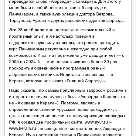
переводится слово «Аюрведа» с санскрита. Для этого у
меня были с собой несколько книг об аюрведе и
Панчакарме, а также аудиолекции доктора Ветрова,
Торсунова, Рузова и других российских адептов аюрведы.
Эти 28 дней дали мне настолько ошеломительный и
позитивный опыт, а я настолько поверил в
оздоровительную силу аюрведы, что решил проходить
курс Панчакармы регулярно и ежегодно при любой
возможности. И вот на протяжении уже двадцати лет — с
2005 по 2024-й — мне посчастливилось более 30 раз
проходить аюрведические программы в разных
аюрведических клиниках Индии, но в основном — в
Керале, которую называют «Родиной Аюрведы».
Надо сказать, что самым популярным запросом россиян в
интернете в начале нулевых был: «Аюверда в Кареле» (а
не «Аюрведа в Керале»). Поэтому, являясь в
определенной степени «русским первопроходцем», с
целью просвещения россиян и популяризации аюрведы в
РФ, я создал два профильных сайта: www.ayur.ru и
www.kerala.ru , посвященных, соответственно, Аюрведе и
Керале. Ну а настоящая статья о Панчакарме является