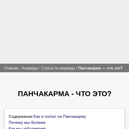
Главная
/
Аюрведа
/
Статьи по аюрведе
/
Панчакарма — что это?
ПАНЧАКАРМА - ЧТО ЭТО?
Содержание:
Как я попал на Панчакарму
Почему мы болеем
Как мы заболеваем