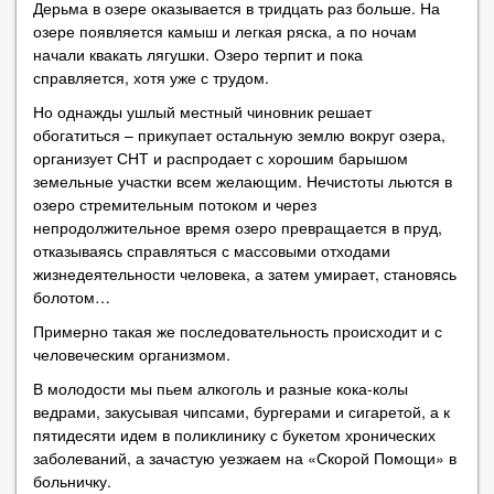
Дерьма в озере оказывается в тридцать раз больше. На
озере появляется камыш и легкая ряска, а по ночам
начали квакать лягушки. Озеро терпит и пока
справляется, хотя уже с трудом.
Но однажды ушлый местный чиновник решает
обогатиться – прикупает остальную землю вокруг озера,
организует СНТ и распродает с хорошим барышом
земельные участки всем желающим. Нечистоты льются в
озеро стремительным потоком и через
непродолжительное время озеро превращается в пруд,
отказываясь справляться с массовыми отходами
жизнедеятельности человека, а затем умирает, становясь
болотом…
Примерно такая же последовательность происходит и с
человеческим организмом.
В молодости мы пьем алкоголь и разные кока-колы
ведрами, закусывая чипсами, бургерами и сигаретой, а к
пятидесяти идем в поликлинику с букетом хронических
заболеваний, а зачастую уезжаем на «Скорой Помощи» в
больничку.