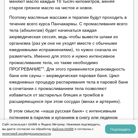
меняют масло каждые 10 тысяч километров, меняя
старое грязное масло на чистое и новое.
Поэтому масляные массажи и терапии будут проходить в
течение всего курса Панчакармы. С промасливания всего
тела (абхьянгам) будет начинаться каждая
аюрведическая сессия, ведь чтобы вывести шлаки из
организма (раз уж они не уходят вместе с обычными
ежедневными испражнениями), то нужно сначала их
размягчить. Именно для этого и нужно интенсивное
промасливание тела, но также необходимо
ПРОГРЕВАНИЕ**. Для этого применяется разновидность
бани или сауны – аюрведическая паровая баня. Цикл
ежедневных процедур распаривания тела в паровой бане
в сочетании с промасливанием тела позволяют
избавиться от застарелых бляшек и тромбов в
расширяющихся при этом сосудах (венах и артериях).
В этом смысле «наша русская баня» с интенсивным
потением в парилке и купанием в снегу или ледяном
бассейне также является терапией детокса, так как
Сайт использует cookie и Яндекс.Метрику. Нажимая подтвердить,
Подтвердить
вы даете согласие на обработку
файлов cookie
и согласны с
вместе с потом прекрасно выводятся токсины и шлаки. А
политикой конфиденциальности
.
если жена каждую неделю говорит вам: «Да иди ты в