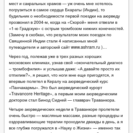
мест и сакральных храмов — уж очень мне хотелось
погрузиться в самое сердце Бхараты (Индии), то
будильник о необходимости первой поездки на аюрведу
прозвонил в 2004-м, когда на «Скорой» меня отвезли в
«1-ю Градскую» с острым тромбозом нижних конечностей.
(Замечу в скобках, что результатом моих поездок по
Священной Индии стали 4 написанных мной
путеводителя и авторский сайт www.ashram.ru )…
Через год, полежав уже в трех разных хороших
московских клиниках, узнав свой «окончательный диагноз
– тромбофилия» и услышав даже: «А давайте просто их
отпилим?», я решил, что ноги мне еще пригодятся, я
впервые полетел в Кералу на аюрведический курс
«Панчакармы». Это был аюрведический курорт
«Travancore Heritage», а первым моим аюрведическим
доктором стал Бинод Сидней — главврач Траванкора.
Четыре аюрведических недели в Траванкоре пролетели
очень быстро — масляные массажи, разные процедуры и
оздоравливающие терапии проходили дважды в день, а я
все глубже погружался в «Науку о Жизни» — именно так