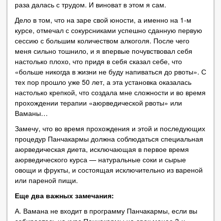
раза далась с трудом. И виноват в этом я сам.
Дело в том, что на заре свой юности, а именно на 1-м
курсе, отмечал с сокурсниками успешно сданную первую
сессию с большим количеством алкоголя. После чего
меня сильно тошнило, и я впервые почувствовал себя
настолько плохо, что придя в себя сказал себе, что
«больше никогда в жизни не буду напиваться до рвоты». С
тех пор прошло уже 50 лет, а эта установка оказалась
настолько крепкой, что создала мне сложности и во время
прохождении терапии «аюрведической рвоты» или
Ваманы…
Замечу, что во время прохождения и этой и последующих
процедур Панчакармы должна соблюдаться специальная
аюрведическая диета, исключающая в первое время
аюрведического курса — натуральные соки и сырые
овощи и фрукты, и состоящая исключительно из вареной
или пареной пищи.
Еще два важных замечания:
А. Вамана не входит в программу Панчакармы, если вы
собираетесь на курс Панчакармы на срок менее 3-х