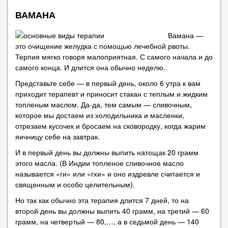
ВАМАНА
Вамана —
это очищение желудка с помощью лечебной рвоты.
Терпия мягко говоря малоприятная. С самого начала и до
самого конца. И длится она обычно неделю.
Представьте себе — в первый день, около 6 утра к вам
приходит терапевт и приносит стакан с теплым и жидким
топленым маслом. Да-да, тем самым — сливочным,
которое мы достаем из холодильника и масленки,
отрезаем кусочек и бросаем на сковородку, когда жарим
яичницу себе на завтрак.
И в первый день вы должны выпить натощак 20 грамм
этого масла. (В Индии топленое сливочное масло
называется «ги» или «гхи» и оно издревле считается и
священным и особо целительным).
Но так как обычно эта терапия длится 7 дней, то на
второй день вы должны выпить 40 грамм, на третий — 60
грамм, на четвертый — 80,…, а в седьмой день — 140