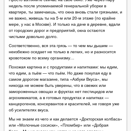
недель после упоминаемой генеральной уборки в
квартире, ты замечаешь, что окна вновь стали грязными, и
не важно, живешь ты на 5-м или 20-м этаже (по крайне
мере, у нас в Москве). И только на даче в деревне, вдали
от городских дорог и предприятий, окна остаются
чистыми довольно долго.
Соответственно, вся эта грязь — то чем мы дышим —
неизбежно оседает не только в легких, но и разносится
кровотоком по всему организму…
Похожая картина и с продуктами и напитками: мы едим,
что едим, а пьём — что пьём. Но даже покупая еду в
самом дорогом магазине, типа «Азбуки Вкуса», мы
никогда не можем быть уверены, что в свежих или
замороженных овощах и фруктах нет пестицидов или
агрохимикатов, а в готовых продуктах и напитках —
канцерогенов, консервантов и красителей, не говоря уже
об усилителях вкуса.
Мы не знаем из чего и как делается «Докторская колбаса»
или «Молочные сосиски», «Пломбир» или «Добрая
Кола». Мы не знаем как, когда и из чего сделаны