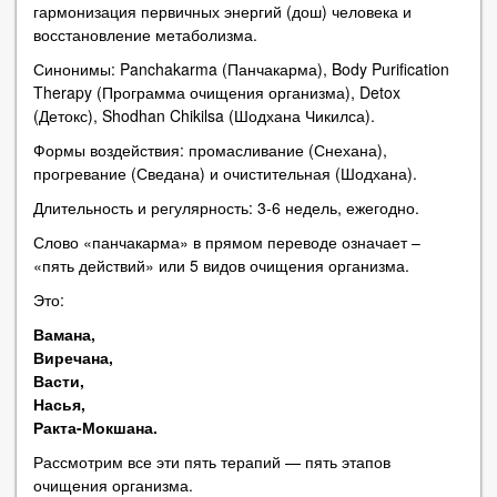
гармонизация первичных энергий (дош) человека и
восстановление метаболизма.
Синонимы: Panchakarma (Панчакарма), Body Purification
Therapy (Программа очищения организма), Detox
(Детокс), Shodhan Chikilsa (Шодхана Чикилса).
Формы воздействия: промасливание (Снехана),
прогревание (Сведана) и очистительная (Шодхана).
Длительность и регулярность: 3-6 недель, ежегодно.
Слово «панчакарма» в прямом переводе означает –
«пять действий» или 5 видов очищения организма.
Это:
Вамана,
Виречана,
Васти,
Насья,
Ракта-Мокшана.
Рассмотрим все эти пять терапий — пять этапов
очищения организма.