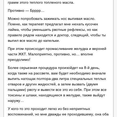
грамм этого теплого топленого масла.
Противно — Брррр…
Можно попробовать зажимать нос выпивая масло.
Помню, как терапевт предлагал мне нюхать кусочек
лайма, чтобы уменьшить рвотные рефлексы, но как
правило рядом находится и доктор, следящий, чтобы ты
выпил все масло до капельки.
При этом происходит промасливание желудка и верхней
части ЖКТ. Малоприятно, противно, но… вполне
преодолимо!
Более серьезная процедура произойдет на 8-й день,
когда также на рассвете, вам будет необходимо вначале
выпить натощак полтора-два литра специальных теплых
отваров и других жидкостей, а затем вызвать (двумя
пальцами) рвоту и вывести все это из себя. При этом все
токсины и шлаки, находящиеся в желудке, также выйдут
наружу…
У кого-то это проходит легко из без неприятных
воспоминаний, но мне дважды ее проходившему, она оба