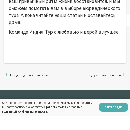
наш привычный ритм жизни восстановится, и мы
сможем помогать вам в выборе аюрведического
тура. А пока читайте наши статьи и оставайтесь
Privacy
дома.
notice
Команда Индия-Тур с любовью и верой в лучшее.
Предыдущая запись
Следующая запись
Сайт использует cookie и Яндекс.Метрику. Нажимая подтвердить,
Подтвердить
вы даете согласие на обработку
файлов cookie
и согласны с
+7 (495) 108-10-80
+7 (915) 155-09-91
политикой конфиденциальности
.