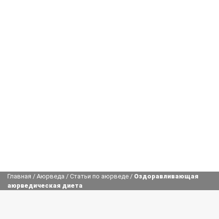
Главная
/
Аюрведа
/
Статьи по аюрведе
/
Оздоравливающая
аюрведическая диета