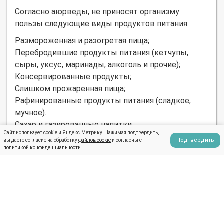
Согласно аюрведы, не приносят организму
пользы следующие виды продуктов питания:
Размороженная и разогретая пища;
Перебродившие продукты питания (кетчупы,
сыры, уксус, маринады, алкоголь и прочие);
Консервированные продукты;
Слишком прожаренная пища;
Рафинированные продукты питания (сладкое,
мучное).
Сахар и газированные напитки.
Сайт использует cookie и Яндекс.Метрику. Нажимая подтвердить,
Подтвердить
Соблюдение аюрведической диеты позволяет
вы даете согласие на обработку
файлов cookie
и согласны с
политикой конфиденциальности
.
привести в порядок тело, оздоровиться и
нормализовать жизнедеятельность организма, а
также психики.
Предыдущая запись
Следующая запись