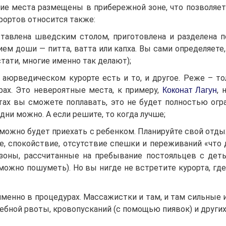
ские места размещены в прибережной зоне, что позволя
рортов относится также:
тавлена шведским столом, приготовлена и разделена п
ем доши — питта, ватта или капха. Вы сами определяете,
стати, многие именно так делают);
 аюрведическом курорте есть и то, и другое. Реже – то
рах. Это невероятные места, к примеру,
, 
Коконат Лагун
тах вы сможете поплавать, это не будет полностью огр
 дни можно. А если решите, то когда лучше;
 можно будет приехать с ребенком. Планируйте свой отды
, спокойствие, отсутствие спешки и переживаний «что д
оны, рассчитанные на пребывание постояльцев с детьм
 можно пошуметь). Но вы нигде не встретите курорта, гд
именно в процедурах. Массажистки и там, и там сильные 
ечебной рвоты, кровопусканий (с помощью пиявок) и други