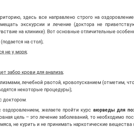
торию, здесь все направлено строго на оздоровление 
овмещать экскурсии и лечение (доктора не приветству
увствие на клинике). Вот основные отличительные особен
(подается на стол);
тся
не у моря
;
дет забор
крови для анализа
;
клизмами, лечебной рвотой, кровопусканием (отметим, что
водятся некоторые процедуры);
с доктором.
 оздоровлением, желаете пройти курс
аюрведы для по
овная цель – это лечение заболеваний, то необходимо по
 мяса, не курить и не принимать наркотические вещества 