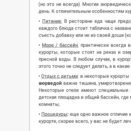
(но это не всегда). Многие аюрведиче
день. К отличительным особенностям ку
•
Питание:
В ресторане еда чаще предс
каждого блюда стоит табличка с названи
съесть добавку или не из своей доши (к
•
Море / бассейн:
практически всегда в
курорты, которые стоят на реках и озе
пресной воды. В любом случае, в курор
этого точно не следует делать, а в какие
•
Отдых с детьми
: в некоторые курорты
аюрведой
важна тишина, умиротворение
Некоторые отели имеют специальные з
детская площадка и общий бассейн, где
комнаты;
•
Процедуры
:
еще одно важное отличие 
курорте, скорее всего, у вас не будет л