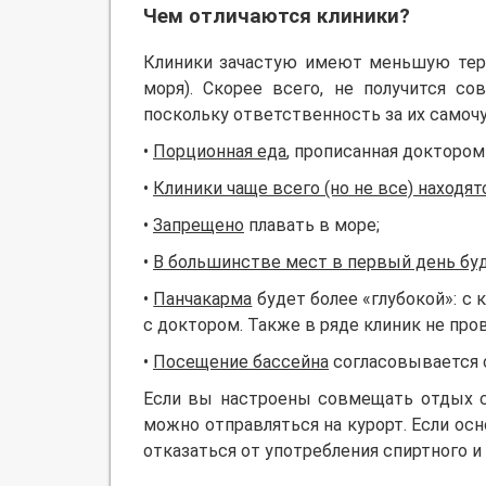
Чем отличаются клиники?
Клиники зачастую имеют меньшую терри
моря). Скорее всего, не получится с
поскольку ответственность за их самоч
•
Порционная еда
, прописанная доктором 
•
Клиники чаще всего (но не все) находя
•
Запрещено
плавать в море;
•
В большинстве мест в первый день бу
•
Панчакарма
будет более «глубокой»: с 
с доктором. Также в ряде клиник не про
•
Посещение бассейна
согласовывается 
Если вы настроены совмещать отдых с
можно отправляться на курорт. Если осн
отказаться от употребления спиртного и