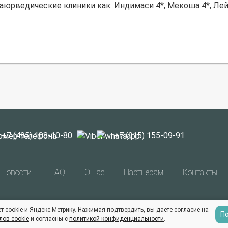
е аюрведические
клиники как: Индимаси 4*, Мекоша 4*, Лей
+7 (495) 108-10-80
+7 (915) 155-09-91
Новости
FAQ
О нас
Партнерам
Контакты
Индия-Тур © Все права защищены | 1998 - 2026
т cookie и Яндекс.Метрику. Нажимая подтвердить, вы даете согласие на
П
лов cookie
и согласны с
политикой конфиденциальности
.