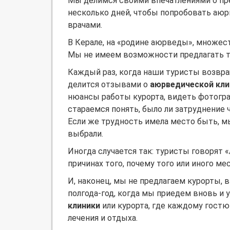
Мы делимся своими впечатлениями о пр
несколько дней, чтобы попробовать
аюр
врачами.
В Керале, на «родине аюрведы», множест
Мы не имеем возможности предлагать 
Каждый раз, когда наши туристы возвра
делится отзывами о
аюрведической кли
нюансы работы курорта, видеть фотогра
стараемся понять, было ли затруднение 
Если же трудность имела место быть, м
выбрали.
Иногда случается так: туристы говорят 
причинах того, почему того или иного м
И, наконец, мы не предлагаем курорты, 
полгода-год, когда мы приедем вновь и
клиники
или курорта, где каждому гостю
лечения и отдыха.