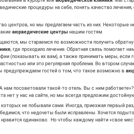
ебывании в курорте или
аюрведической клиники
. Мы ста
ведические процедуры
на себе, понять качество лечения
во центров, но мы предлагаем часть из них. Некоторые не
такие
аюрведические центры
нашим гостям.
щаются, мы стараемся по возможности получить обратную
нике
, где проходило лечение. Обратная связь помогает н
фии (показывать их вам), а также принимать меры, если 
частностью или это регулярная проблема. Во втором случа
ы предупреждаем гостей о том, что такое возможно в
аюр
«А нам посоветовали такой-то отель. Вы с ним работаете»
еста нет у нас на сайте, но мы всегда предложим достойн
в которых не побывали сами. Иногда, приезжая первый раз
 убедимся, что недочеты были исправлены. Хочется подыт
 нравится одинаково. Но чтобы каждому найти «свое мес