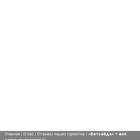
Главная
/
О нас
/
Отзывы наших туристов
/
«Бетсайда» — все
очень понравилось