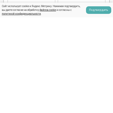
Сайт использует cookie и Яндекс.Метрику. Нажимая подтвердить,
Подтвердить
вы даете согласие на обработку
файлов cookie
и согласны с
политикой конфиденциальности
.
Читать все отзывы
Предыдущая запись
Следующая запись
+7 (495) 108-10-80
+7 (915) 155-09-91