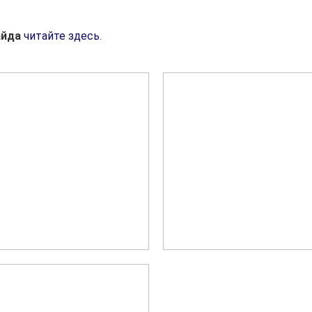
айда
читайте здесь
.