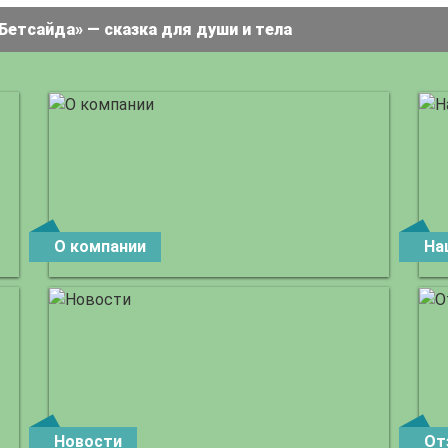
Бетсайда» — сказка для души и тела
О компании
На
Новости
От