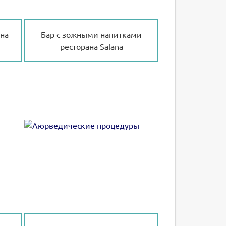
на
Бар с зожными напитками
ресторана Salana