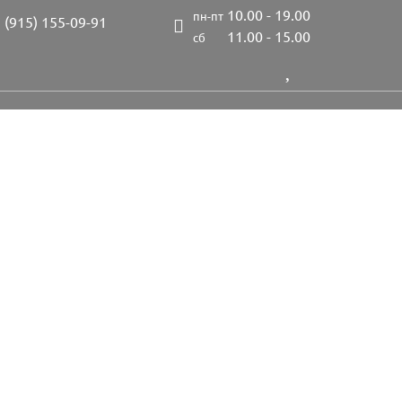
10.00 - 19.00
пн-пт
 (915) 155-09-91
11.00 - 15.00
сб