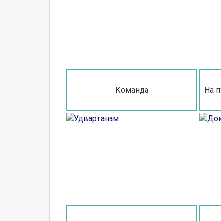
Команда
На п