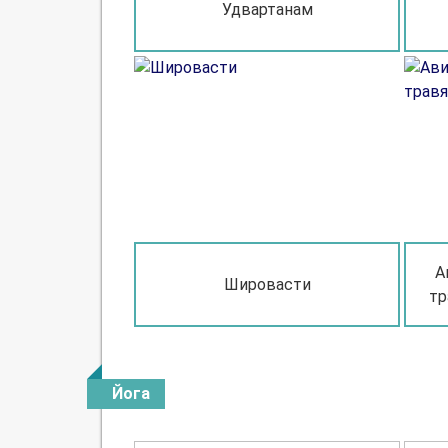
Удвартанам
А
Шировасти
тр
Йога