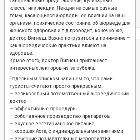
танцевальные представления, кулинарные
классы или лекции. Лекции на самые разные
темы, касающиеся аюрведы, ее влиянии на наш
организм, психическое состояние, об аюрведе для
женского здоровья и т.д проводит, конечно же,
Privacy
notice
доктор Вигнеш. Важно погрузиться в понимание –
как аюрведические практики влияют на
здоровье.
Крмое этого, доктор Вигнеш приглашает
интересных лекторов из-за рубежа.
Отдельным списком напишем то, что сами
туристы считают просто прекрасным:
— великолепный потомственный аюрведический
доктор
— эффективные процедуры
— собственное производство препаратов
— вкусное вегетарианское питание
— хорошая йога, с индивидуальными занятиями
— вечерние познавательные мероприятия