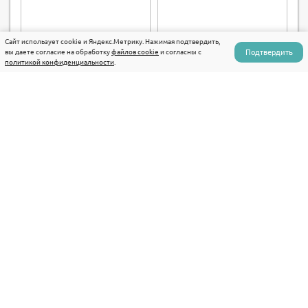
Сайт использует cookie и Яндекс.Метрику. Нажимая подтвердить,
Подтвердить
вы даете согласие на обработку
файлов cookie
и согласны с
политикой конфиденциальности
.
Читать все отзывы о Bethsaida Hermitage 4*
Читать все отзывы
Предыдущая запись
Следующая запись
+7 (495) 108-10-80
+7 (915) 155-09-91