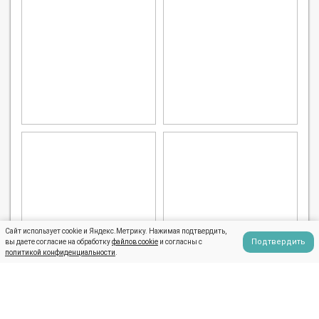
Сайт использует cookie и Яндекс.Метрику. Нажимая подтвердить,
Подтвердить
вы даете согласие на обработку
файлов cookie
и согласны с
политикой конфиденциальности
.
Читать все отзывы