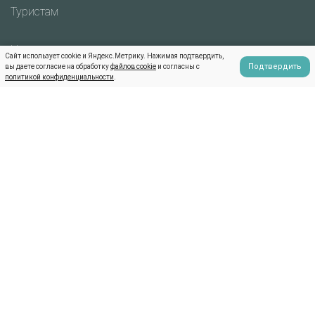
Туристам
Новости
Сайт использует cookie и Яндекс.Метрику. Нажимая подтвердить,
Подтвердить
вы даете согласие на обработку
файлов cookie
и согласны с
политикой конфиденциальности
.
FAQ
О нас
Партнерам
Контакты
Политика по обработке персональных данных
Индия-Тур © Все права защищены | 1998 - 2026