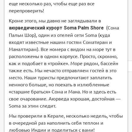
еще несколько раз, чтобы еще раз все
перепроверить!
Кроме этого, мы давно не заглядывали в
аюрведический курорт Soma Palm Shore
(Сома
Пальм Шор), один из отелей сети Soma (куда
входят известные нашим гостям Соматирам и
Маналтирам). Все номера с видом на море тут в
расположены в одном корпусе. Просто, скромно,
как и подобает в «тройке». Море рядом, бассейн
Privacy
notice
также есть. Мы нечасто отправляем гостей в это
место. Наши туристы предпочитают заплатить
немного больше, но поехать в излюбленные
«старшие браться» Сома и Мана. Но и здесь есть
свое очарование. Аюрведа хорошая, достойная —
Soma за этим следит.
Мы проверили в Керале, несколько недель, чтобы
в очередной раз наполнить себя теплом и
любовью Индии и поделиться с вами!