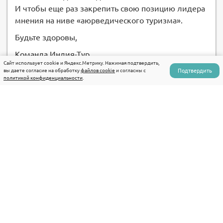
И чтобы еще раз закрепить свою позицию лидера
мнения на ниве «аюрведического туризма».
Будьте здоровы,
Команда Индия-Тур
Сайт использует cookie и Яндекс.Метрику. Нажимая подтвердить,
Подтвердить
вы даете согласие на обработку
файлов cookie
и согласны с
политикой конфиденциальности
.
Предыдущая запись
Следующая запись
+7 (495) 108-10-80
+7 (915) 155-09-91