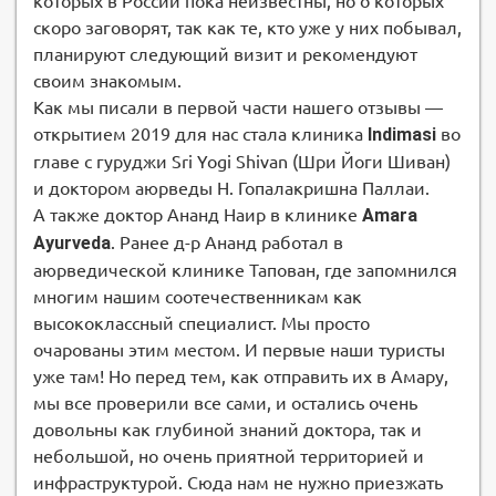
которых в России пока неизвестны, но о которых
скоро заговорят, так как те, кто уже у них побывал,
планируют следующий визит и рекомендуют
своим знакомым.
Как мы писали в первой части нашего отзывы —
открытием 2019 для нас стала клиника
Indimasi
во
главе с гуруджи Sri Yogi Shivan (Шри Йоги Шиван)
и доктором аюрведы Н. Гопалакришна Паллаи.
А также доктор Ананд Наир в клинике
Amara
Ayurveda
. Ранее д-р Ананд работал в
аюрведической клинике Тапован, где запомнился
многим нашим соотечественникам как
высококлассный специалист. Мы просто
очарованы этим местом. И первые наши туристы
уже там! Но перед тем, как отправить их в Амару,
мы все проверили все сами, и остались очень
довольны как глубиной знаний доктора, так и
небольшой, но очень приятной территорией и
инфраструктурой. Сюда нам не нужно приезжать