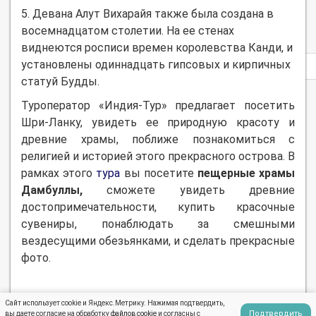
5. Девана Алут Вихарайя также была создана в
восемнадцатом столетии. На ее стенах
виднеются росписи времен королевства Канди, и
установлены одиннадцать гипсовых и кирпичных
Privacy
notice
статуй Будды.
Туроператор «Индия-Тур» предлагает посетить
Шри-Ланку, увидеть ее природную красоту и
древние храмы, поближе познакомиться с
религией и историей этого прекрасного острова. В
рамках этого
тура
вы посетите
пещерные храмы
Дамбуллы,
сможете увидеть древние
достопримечательности, купить красочные
сувениры, понаблюдать за смешными
вездесущими обезьянками, и сделать прекрасные
фото.
Сайт использует cookie и Яндекс.Метрику. Нажимая подтвердить,
Подтвердить
вы даете согласие на обработку
файлов cookie
и согласны с