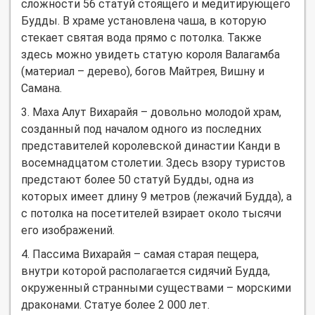
сложности 56 статуй стоящего и медитирующего
Будды. В храме установлена чаша, в которую
стекает святая вода прямо с потолка. Также
здесь можно увидеть статую короля Валагамба
(материал – дерево), богов Майтрея, Вишну и
Самана.
3. Маха Алут Вихарайя – довольно молодой храм,
созданный под началом одного из последних
представителей королевской династии Канди в
восемнадцатом столетии. Здесь взору туристов
предстают более 50 статуй Будды, одна из
которых имеет длину 9 метров (лежачий Будда), а
с потолка на посетителей взирает около тысячи
его изображений.
4. Пассима Вихарайя – самая старая пещера,
внутри которой располагается сидячий Будда,
окруженный странными существами – морскими
драконами. Статуе более 2 000 лет.