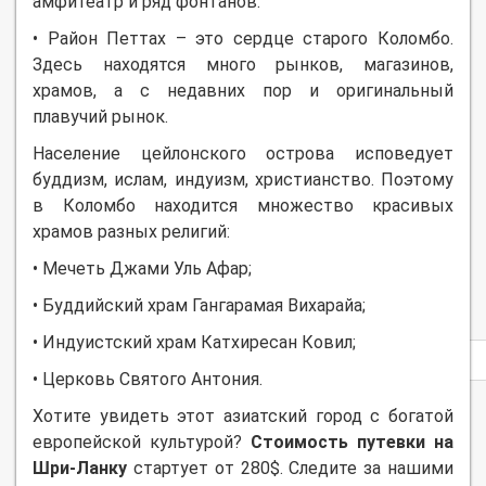
амфитеатр и ряд фонтанов.
• Район Петтах – это сердце старого Коломбо.
Здесь находятся много рынков, магазинов,
храмов, а с недавних пор и оригинальный
плавучий рынок.
Население цейлонского острова исповедует
буддизм, ислам, индуизм, христианство. Поэтому
в Коломбо находится множество красивых
храмов разных религий:
• Мечеть Джами Уль Афар;
• Буддийский храм Гангарамая Вихарайа;
• Индуистский храм Катхиресан Ковил;
Privacy
notice
• Церковь Святого Антония.
Хотите увидеть этот азиатский город с богатой
европейской культурой?
Стоимость путевки на
Шри-Ланку
стартует от 280$. Следите за нашими