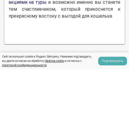
акциями на туры
и возможно именно вы станете
тем счастливчиком, который прикоснется к
прекрасному востоку с выгодой для кошелька.
Предыдущая запись
Следующая запись
Сайт использует cookie и Яндекс.Метрику. Нажимая подтвердить,
Подтвердить
вы даете согласие на обработку
файлов cookie
и согласны с
политикой конфиденциальности
.
+7 (495) 108-10-80
+7 (915) 155-09-91
10.00 - 19.00
пн-пт
11.00 - 15.00
сб