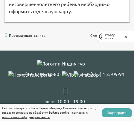
несовершеннолетнего ребенка необходимо
оформить отдельную карту.
Privacy
Предыдущая запись
Следующая запись
notice
+7 (495) 108-10-80
+7 (915) 155-09-91
10.00 - 19.00
пн-пт
11.00 - 15.00
Сайт использует cookie и Яндекс.Метрику. Нажимая подтвердить,
сб
Подтвердить
вы даете согласие на обработку
файлов cookie
и согласны с
политикой конфиденциальности
.
Аюрведа